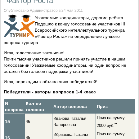
"Фактор Роста"
Опубликовано Администратор в 24 мая 2011
Уважаемые координаторы, дорогие ребята.
Подошло к концу голосование участников III
Всероссийского интеллектуального турнира
«Фактор Роста» на определение лучшего
вопроса турнира.
Итак, голосование закончено!
Почти тысяча участников решили принять участие в нашем
голосовании! Уважаемые координаторы, ни один вопрос не
остался без голосов поддержки участников!
Итак, переходим к объявлению победителей!
Победители - авторы вопросов 1-4 класс
N
Кол-во
Автор вопроса
Приз
вопроса
голосов
Приз на сумму
Иванова Наталья
15
46
Валерьевна
*
*
2000 руб.
Приз на сумму
Ибришева Наталья
16
45