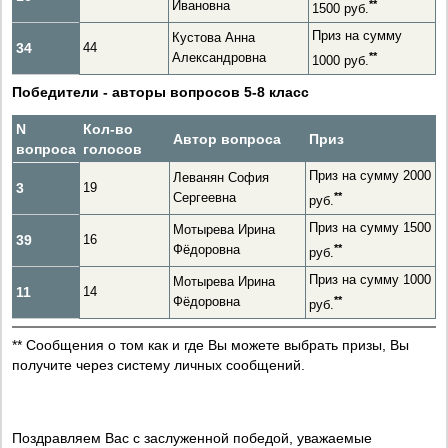
Ивановна
*
*
1500 руб.
Приз на сумму
Кустова Анна
34
44
Александровна
*
*
1000 руб.
Победители - авторы вопросов 5-8 класс
N
Кол-во
Автор вопроса
Приз
вопроса
голосов
Приз на сумму 2000
Леванян София
3
19
Сергеевна
*
*
руб.
Приз на сумму 1500
Мотырева Ирина
39
16
Фёдоровна
*
*
руб.
Приз на сумму 1000
Мотырева Ирина
11
14
Фёдоровна
*
*
руб.
** Сообщения о том как и где Вы можете выбрать призы, Вы
получите через систему личных сообщений.
Поздравляем Вас с заслуженной победой, уважаемые