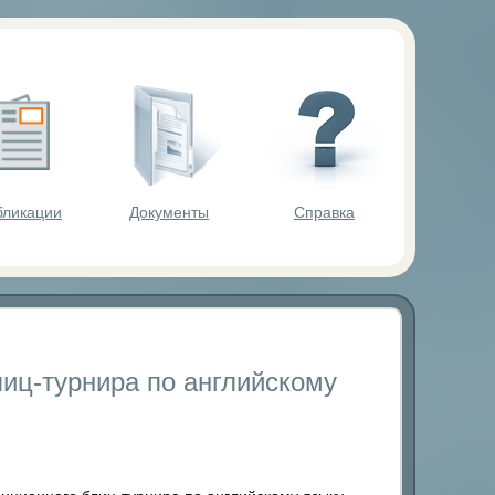
ольников.
бликации
Документы
Справка
лиц-турнира по английскому