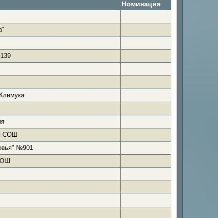
Номинация
а"
№139
Климука
ия
я СОШ
овья" №901
СОШ