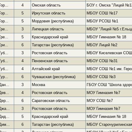
Гор...
4
Омская область
БОУ г. Омска "Лицей №1
Гор...
5
Иркутская область
МБОУ СОШ №17
Гор...
5
Мордовия (республика)
МБОУ РСОШ №1
Гре...
3
Липецкая область
МБОУ "Лицей №5 г.Ельц
Гре...
5
Краснодарский край
МБОУ Гимназия № 18
Гри...
6
Татарстан (республика)
МБОУ Лицей №2
Губ...
3
Ростовская область
МБОУ Киселевская СОШ 
Губ...
4
Пензенская область
МБОУ СОШ №31
Губ...
4
Алтайский край
МБОУ СОШ №1 им. Героя
Гур...
6
Чувашская (республика)
МБОУ СОШ №3
Дан...
3
Москва
ГБОУ СОШ "Школа здор
Дев...
4
Ростовская область
МОУ Гимназия №7
Дер...
6
Саратовская область
МОУ СОШ №7
Джа...
3
Ростовская область
МОУ Гимназия №7
Дид...
5
Краснодарский край
МБОУ Гимназия № 18
Дим...
6
Татарстан (республика)
МБОУ Старочурилинска