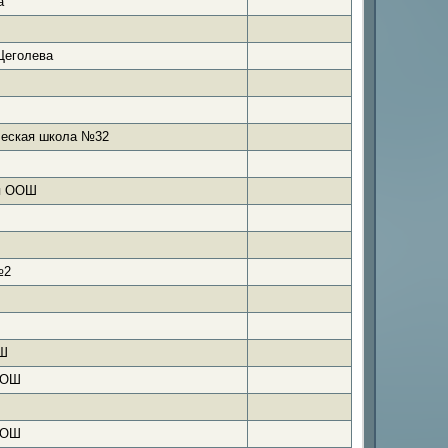
а"
Щеголева
еская школа №32
я ООШ
№2
ОШ
СОШ
СОШ