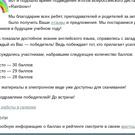
Вот и подошло время подведения итогов Всероссийского диста
«Rainbow»!
Мы благодарим всех ребят, преподавателей и родителей за ак
было получить Ваши
отзывы
и предложения. Мы постараемся р
ников в будущем учебном году!
 показали достойное знание английского языка, справились с заг
ждый из Вас — победитель! Ведь побеждает тот, кто прилагает усили
суждались участникам, набравшим следующее количество баллов:
сто — 30 баллов
сто — 29 баллов
сто — 28 баллов
 материалы в электронном виде уже доступны для скачивания!
оздравляем победителей! До встречи!
 работы в галерее
бимой социальной сети
ели
робную информацию о баллах и рейтинге смотрите в своем
виртуа