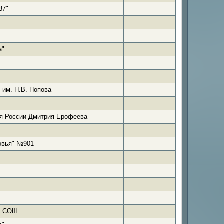
37"
а"
им. Н.В. Попова
 России Дмитрия Ерофеева
овья" №901
я СОШ