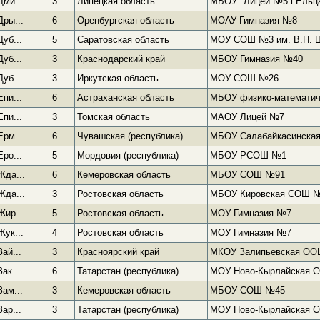
Дми...
3
Липецкая область
МБОУ "Лицей №5 г.Ельц
Дры...
6
Оренбургская область
МОАУ Гимназия №8
Дуб...
5
Саратовская область
МОУ СОШ №3 им. В.Н. 
Дуб...
3
Краснодарский край
МБОУ Гимназия №40
Дуб...
3
Иркутская область
МОУ СОШ №26
Епи...
6
Астраханская область
МБОУ физико-математич
Епи...
3
Томская область
МАОУ Лицей №7
Ерм...
6
Чувашская (республика)
МБОУ Салабайкасинска
Еро...
5
Мордовия (республика)
МБОУ РСОШ №1
Жда...
6
Кемеровская область
МБОУ СОШ №91
Жда...
3
Ростовская область
МБОУ Кировская СОШ 
Жир...
5
Ростовская область
МОУ Гимназия №7
Жук...
4
Ростовская область
МОУ Гимназия №7
Зай...
3
Красноярский край
МКОУ Залипьевская О
Зак...
6
Татарстан (республика)
МОУ Ново-Кырлайская 
Зам...
3
Кемеровская область
МБОУ СОШ №45
Зар...
3
Татарстан (республика)
МОУ Ново-Кырлайская 