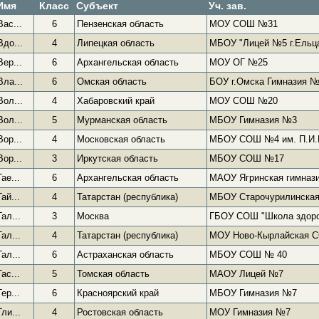
Имя
Класс
Субъект
Уч. зав.
Вас...
6
Пензенская область
МОУ СОШ №31
Вдо...
4
Липецкая область
МБОУ "Лицей №5 г.Ельц
Вер...
6
Архангельская область
МОУ ОГ №25
Вла...
6
Омская область
БОУ г.Омска Гимназия 
Вол...
4
Хабаровский край
МОУ СОШ №20
Вол...
5
Мурманская область
МБОУ Гимназия №3
Вор...
4
Московская область
МБОУ СОШ №4 им. П.И.
Вор...
3
Иркутская область
МБОУ СОШ №17
Гае...
6
Архангельская область
МАОУ Ягринская гимназ
Гай...
4
Татарстан (республика)
МБОУ Старочурилинска
Гал...
3
Москва
ГБОУ СОШ "Школа здор
Гал...
4
Татарстан (республика)
МОУ Ново-Кырлайская 
Гал...
6
Астраханская область
МБОУ СОШ № 40
Гас...
5
Томская область
МАОУ Лицей №7
Гер...
6
Красноярский край
МБОУ Гимназия №7
Гли...
4
Ростовская область
МОУ Гимназия №7