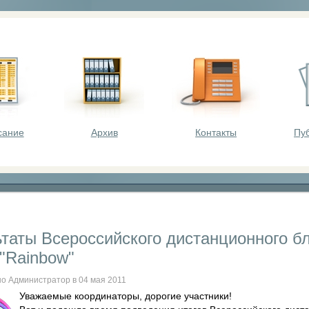
оста - викторины, олимпиады, конкурсы для шк
сание
Архив
Контакты
Пу
ьтаты Всероссийского дистанционного б
"Rainbow"
о Администратор в 04 мая 2011
Уважаемые координаторы, дорогие участники!