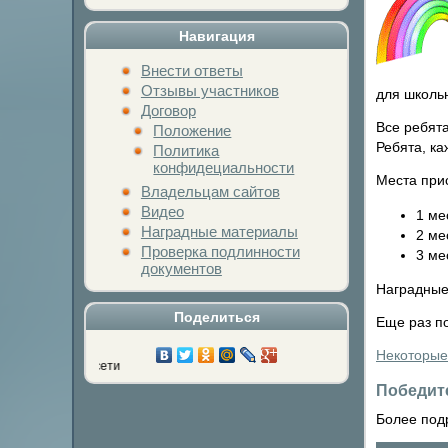
Навигация
Внести ответы
Отзывы участников
для школь
Договор
Все ребята
Положение
Ребята, ка
Политика
конфидециальности
Места при
Владельцам сайтов
Видео
1 ме
Наградные материалы
2 ме
Проверка подлинности
3 ме
документов
Наградные
Поделиться
Еще раз п
Некоторые
Нажми на кнопку лю
Победит
Более под