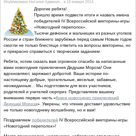
Опубликовано Наталья Админис... в 19 января 2014
Дорогие ребята!
Пришло время подвести итоги и назвать имена
победителей IV Всероссийской викторины-игры
«Новогодний переполох».
Тысячи девчонок и мальчишек из разных уголков
России и стран ближнего зарубежья перед самым Новым годом
смогли не только блестяще ответить на вопросы викторины, но
и прекрасно справиться с творческим заданием.
Ребята, хотим сказать вам огромное спасибо за написанные
вами новогодние приключения Дедушки Мороза! Они
вдохновляют, заряжают добротой. Ваши истории по-
настоящему добрые, трогательные, веселые, забавные,
неожиданные... Мы подготовили для всех участников,
родителей и учителей сюрприз. Представляем вашему
вниманию первую часть «
Книги новогодних приключений
Дедушки Мороза
». Уверены, что чтение доставит удовольствие
не только новогоднему волшебнику, но и вам!
Поздравляем
победителей
IV Всероссийской викторины-игры
«Новогодний переполох»!
Места присуждались участникам, набравшим следующее