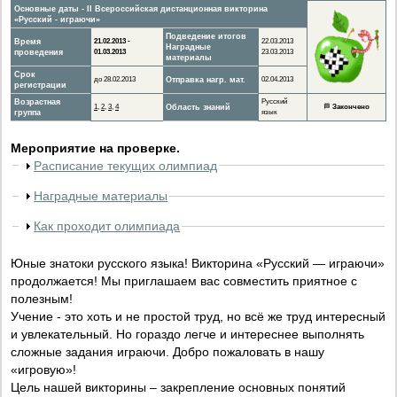
Основные даты - II Всероссийская дистанционная викторина
«Русский - играючи»
Подведение итогов
Время
21.02.2013 -
22.03.2013
Наградные
проведения
01.03.2013
23.03.2013
материалы
Срок
до 28.02.2013
Отправка нагр. мат.
02.04.2013
регистрации
Возрастная
Русский
1
,
2
,
3
,
4
Область знаний
🏁
Закончено
группа
язык
Мероприятие на проверке.
Расписание текущих олимпиад
Наградные материалы
Как проходит олимпиада
Юные знатоки русского языка! Викторина «Русский — играючи»
продолжается! Мы приглашаем вас совместить приятное с
полезным!
Учение - это хоть и не простой труд, но всё же труд интересный
и увлекательный. Но гораздо легче и интереснее выполнять
сложные задания играючи. Добро пожаловать в нашу
«игровую»!
Цель нашей викторины – закрепление основных понятий