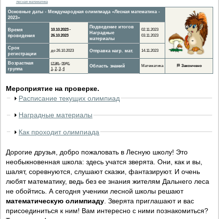
лесная математика
Основные даты - Международная олимпиада «Лесная математика -
2023»
Подведение итогов
Время
10.10.2023 -
02.11.2023
Наградные
проведения
26.10.2023
03.11.2023
материалы
Срок
до 26.10.2023
Отправка нагр. мат.
14.11.2023
регистрации
Возрастная
стар.
,
подг.
Область знаний
Математика
🏁
Закончено
группа
1
,
2
,
3
,
4
Мероприятие на проверке.
Расписание текущих олимпиад
Наградные материалы
Как проходит олимпиада
Дорогие друзья, добро пожаловать в Лесную школу! Это
необыкновенная школа: здесь учатся зверята. Они, как и вы,
шалят, соревнуются, слушают сказки, фантазируют. И очень
любят математику, ведь без ее знания жителям Дальнего леса
не обойтись. А сегодня ученики лесной школы решают
математическую олимпиаду
. Зверята приглашают и вас
присоединиться к ним! Вам интересно с ними познакомиться?