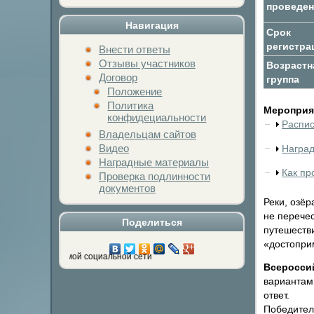
проведен
Навигация
Срок
регистра
Внести ответы
Отзывы участников
Возрастн
Договор
группа
Положение
Политика
Мероприят
конфидециальности
Распи
Владельцам сайтов
Видео
Награ
Наградные материалы
Как пр
Проверка подлинности
документов
Реки, озёр
не перече
Поделиться
путешеств
«достопри
 кнопку любимой социальной сети
Всеросси
вариантами
ответ.
Победител