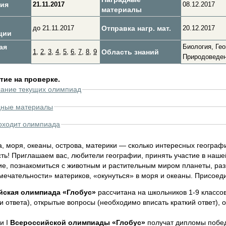
ия
21.11.2017
08.12.2017
материалы
до 21.11.2017
Отправка нагр. мат.
20.12.2017
ции
ая
Биология, Гео
1
,
2
,
3
,
4
,
5
,
6
,
7
,
8
,
9
Область знаний
Природоведе
ие на проверке.
сание текущих олимпиад
дные материалы
оходит олимпиада
а, моря, океаны, острова, материки — сколько интересных географ
сть! Приглашаем вас, любители географии, принять участие в наш
ие, познакомиться с животным и растительным миром планеты, разг
мечательности» материков, «окунуться» в моря и океаны. Присоед
йская олимпиада «Глобус»
рассчитана на школьников 1-9 классо
 ответа), открытые вопросы (необходимо вписать краткий ответ), 
и I
Всероссийской олимпиады «Глобус»
получат дипломы победи