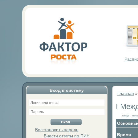
Фактор Р
Распи
Вход в систему
Главная
I Меж
глобус
литер
Основные
Восстановить пароль
Время
Внести ответы по ПИН