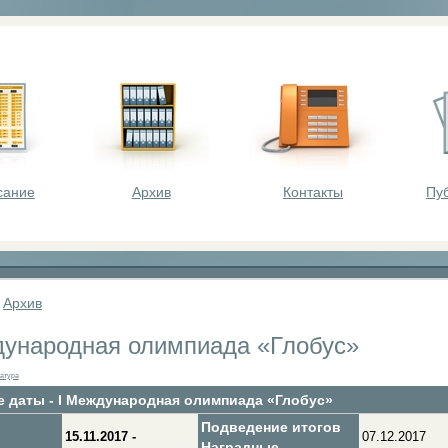
оста - викторины, олимпиады, конкурсы для шк
сание
Архив
Контакты
Пу
»
Архив
дународная олимпиада «Глобус»
атура
 даты - I Международная олимпиада «Глобус»
Подведение итогов
15.11.2017 -
07.12.2017
Наградные