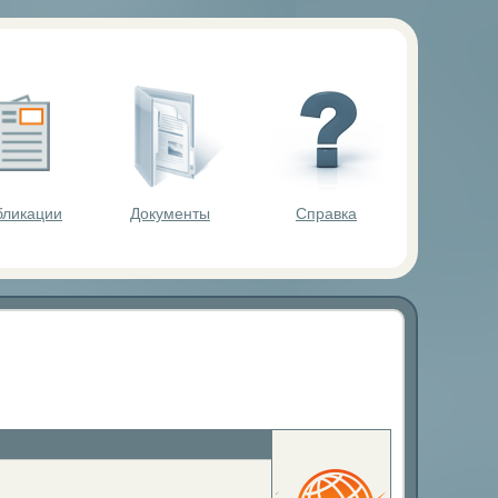
ольников.
бликации
Документы
Справка