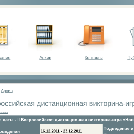
оста - викторины, олимпиады, конкурсы для шк
сание
Архив
Контакты
Пу
»
Архив
ероссийская дистанционная викторина-и
реполох
 даты - II Всероссийская дистанционная викторина-игра «Но
Подведение и
оведения
16.12.2011 - 23.12.2011