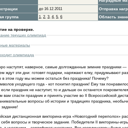
Наградные м
истрации
до 16.12.2011
Отправка нагр.
ая группа
1
,
2
,
3
,
4
,
5
,
6
Область знан
ие на проверке.
сание текущих олимпиад
дные материалы
оходит олимпиада
оро наступят, наверное, самые долгожданные зимние праздники — Н
м ждут эти дни: готовят подарки, наряжают елку, придумывают ра
Но в этом году мы можем остаться без праздника! Почему?
мволов уходящего года - кот похитил праздник! Ему так понравилос
 если праздник не наступит, то и дальше он останется покровителе
 вам спасти праздник и принять участие во II Всероссийской дис
анимательные вопросы об истории и традициях праздника, необычны
ти
 задание!
ийская дистанционная викторина-игра «Новогодний переполох» рас
в себя вопросы и творческое задание. Победители II викторины-иг
я, а участники – сертификат участника. Все координаторы будут 