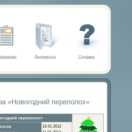
ольников.
бликации
Документы
Справка
гра «Новогодний переполох»
вогодний переполох»
тогов
10.01.2012