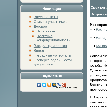
Срок рег
Навигация
Возрастн
Внести ответы
Отзывы участников
Мероприят
Договор
Распи
Положение
Политика
Награ
конфидециальности
Владельцам сайтов
Как пр
Видео
Наградные материалы
Совсем ск
Проверка подлинности
нетерпение
документов
гостей... 
Один из си
решил, что
Поделиться
Предлагаем
Вас ждут з
Нажми на кнопку любимой социальной се
творческое
II Всеросс
включает 
победител