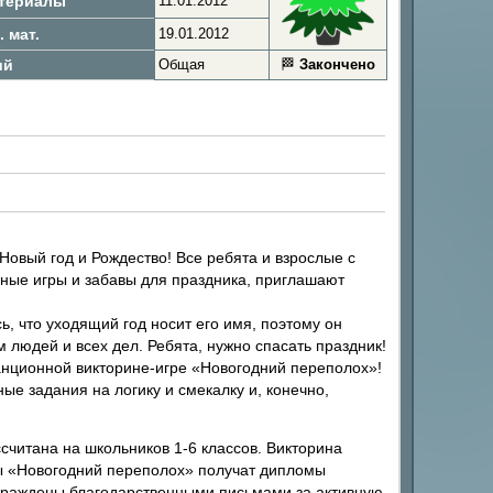
атериалы
11.01.2012
 мат.
19.01.2012
ий
Общая
🏁
Закончено
овый год и Рождество! Все ребята и взрослые с
зные игры и забавы для праздника, приглашают
ь, что уходящий год носит его имя, поэтому он
м людей и всех дел. Ребята, нужно спасать праздник!
танционной викторине-игре «Новогодний переполох»!
е задания на логику и смекалку и, конечно,
считана на школьников 1-6 классов. Викторина
ры «Новогодний переполох» получат дипломы
награждены благодарственными письмами за активную