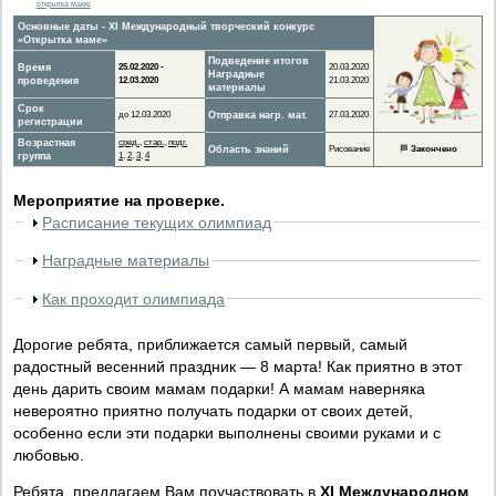
открытка маме
Основные даты - XI Международный творческий конкурс
«Открытка маме»
Подведение итогов
Время
25.02.2020 -
20.03.2020
Наградные
проведения
12.03.2020
21.03.2020
материалы
Срок
до 12.03.2020
Отправка нагр. мат.
27.03.2020
регистрации
Возрастная
сред.
,
стар.
,
подг.
Область знаний
Рисование
🏁
Закончено
группа
1
,
2
,
3
,
4
Мероприятие на проверке.
Расписание текущих олимпиад
Наградные материалы
Как проходит олимпиада
Дорогие ребята, приближается самый первый, самый
радостный весенний праздник — 8 марта! Как приятно в этот
день дарить своим мамам подарки! А мамам наверняка
невероятно приятно получать подарки от своих детей,
особенно если эти подарки выполнены своими руками и с
любовью.
Ребята, предлагаем Вам поучаствовать в
XI Международном