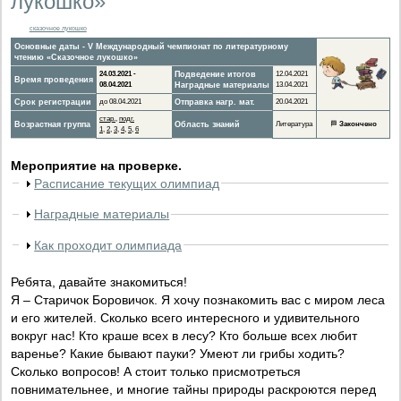
лукошко»
сказочное лукошко
Основные даты - V Международный чемпионат по литературному
чтению «Сказочное лукошко»
24.03.2021 -
Подведение итогов
12.04.2021
Время проведения
08.04.2021
Наградные материалы
13.04.2021
Срок регистрации
до 08.04.2021
Отправка нагр. мат.
20.04.2021
стар.
,
подг.
Возрастная группа
Область знаний
Литература
🏁
Закончено
1
,
2
,
3
,
4
,
5
,
6
Мероприятие на проверке.
Расписание текущих олимпиад
Наградные материалы
Как проходит олимпиада
Ребята, давайте знакомиться!
Я – Старичок Боровичок. Я хочу познакомить вас с миром леса
и его жителей. Сколько всего интересного и удивительного
вокруг нас! Кто краше всех в лесу? Кто больше всех любит
варенье? Какие бывают пауки? Умеют ли грибы ходить?
Сколько вопросов! А стоит только присмотреться
повнимательнее, и многие тайны природы раскроются перед