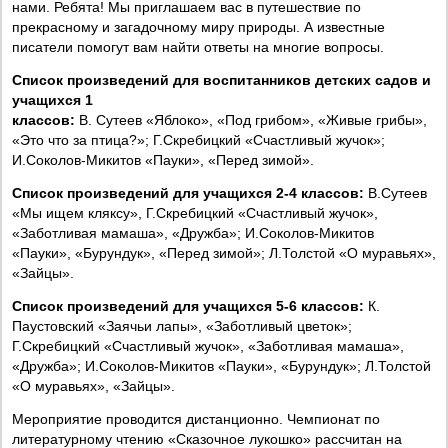
нами. Ребята! Мы приглашаем вас в путешествие по
прекрасному и загадочному миру природы. А известные
писатели помогут вам найти ответы на многие вопросы.
Список произведений для воспитанников детских садов и
учащихся 1
классов:
В. Сутеев «Яблоко», «Под грибом», «Живые грибы»,
«Это что за птица?»; Г.Скребицкий «Счастливый жучок»;
И.Соколов-Микитов «Пауки», «Перед зимой».
Список произведений для учащихся 2-4 классов:
В.Сутеев
«Мы ищем кляксу», Г.Скребицкий «Счастливый жучок»,
«Заботливая мамаша», «Дружба»; И.Соколов-Микитов
«Пауки», «Бурундук», «Перед зимой»; Л.Толстой «О муравьях»,
«Зайцы».
Список произведений для учащихся 5-6 классов:
К.
Паустовский «Заячьи лапы», «Заботливый цветок»;
Г.Скребицкий «Счастливый жучок», «Заботливая мамаша»,
«Дружба»; И.Соколов-Микитов «Пауки», «Бурундук»; Л.Толстой
«О муравьях», «Зайцы».
Мероприятие проводится дистанционно. Чемпионат по
литературному чтению «Сказочное лукошко» рассчитан на