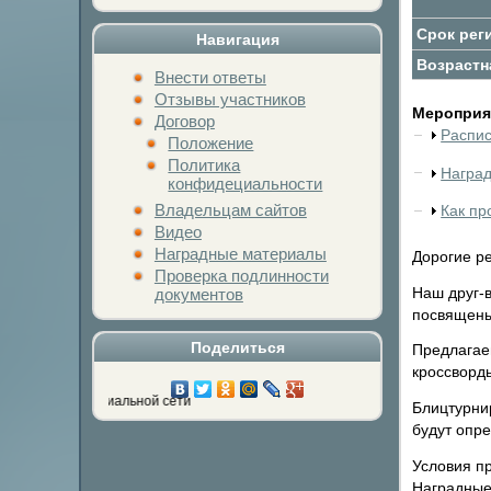
Срок рег
Навигация
Возрастн
Внести ответы
Отзывы участников
Мероприят
Договор
Распи
Положение
Политика
Награ
конфидециальности
Владельцам сайтов
Как пр
Видео
Наградные материалы
Дорогие р
Проверка подлинности
Наш друг-
документов
посвящены
Поделиться
Предлагаем
кроссворды
у любимой социальной сети
Блицтурнир
будут опре
Условия п
Наградные