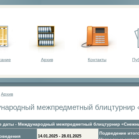
оста - викторины, олимпиады, конкурсы для шк
сание
Архив
Контакты
Пу
»
Архив
народный межпредметный блицтурнир «
 даты - Международный межпредметный блицтурнир «Снежны
Подведение итог
оведения
14.01.2025 - 28.01.2025