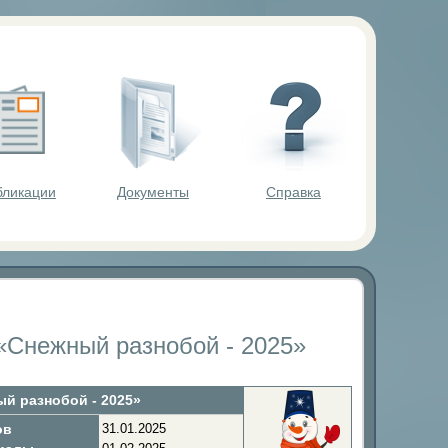
ольников.
бликации
Документы
Справка
Снежный разнобой - 2025»
й разнобой - 2025»
ов
31.01.2025