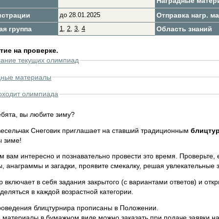
Наградные матер
истрации
до 28.01.2025
Отправка нагр. ма
ая группа
1
,
2
,
3
,
4
Область знаний
ие на проверке.
сание текущих олимпиад
дные материалы
оходит олимпиада
ебята, вы любите зиму?
весельчак Снеговик приглашает на ставший традиционным
блицтур
 зиме!
 вам интересно и познавательно провести это время. Проверьте, 
, анаграммы и загадки, проявите смекалку, решая увлекательные з
 включает в себя задания закрытого (с вариантами ответов) и откр
деляться в каждой возрастной категории.
роведения блицтурнира прописаны в Положении.
 материалы в бумажном виде можно заказать при подаче заявки на