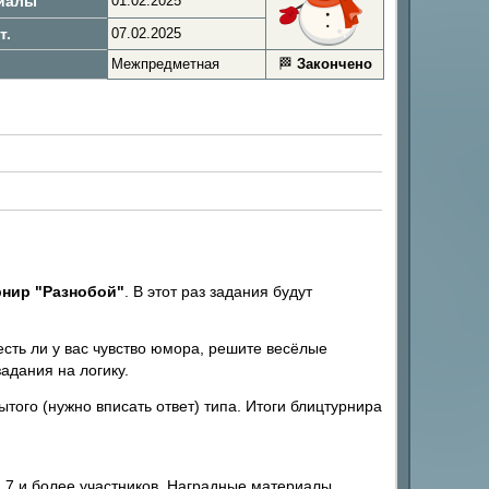
иалы
01.02.2025
т.
07.02.2025
Межпредметная
🏁
Закончено
нир "Разнобой"
. В этот раз задания будут
есть ли у вас чувство юмора, решите весёлые
адания на логику.
ытого (нужно вписать ответ) типа. Итоги блицтурнира
 7 и более участников. Наградные материалы