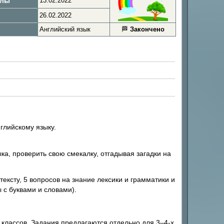
алы
13.02.2022
26.02.2022
Английский язык
🏁
Закончено
глийскому языку.
ка, проверить свою смекалку, отгадывая загадки на
ексту, 5 вопросов на знание лексики и грамматики и
 с буквами и словами).
классов. Задания предлагаются отдельно для 3–4-х,