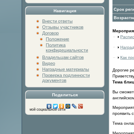
Срок рег
Навигация
Возрастн
Внести ответы
Отзывы участников
Мероприят
Договор
Распи
Положение
Политика
Награ
конфидециальности
Владельцам сайтов
Как пр
Видео
Наградные материалы
Дорогие ре
Проверка подлинности
Приветству
документов
Тема блицт
Вы сможете
Поделиться
английском
Мероприяти
нопку любимой социальной сети
проявить с
Тема онлай
Мероприят