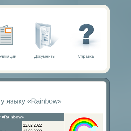
ольников.
бликации
Документы
Справка
у языку «Rainbow»
у «Rainbow»
12.02.2022