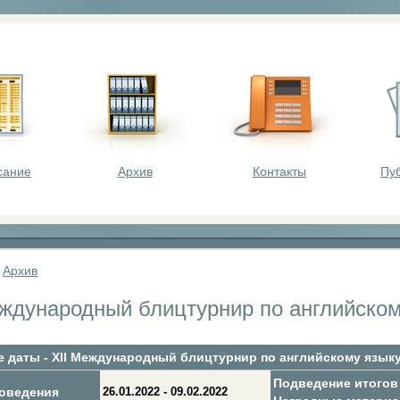
оста - викторины, олимпиады, конкурсы для шк
сание
Архив
Контакты
Пу
»
Архив
еждународный блицтурнир по английском
 даты - XII Международный блицтурнир по английскому язык
Подведение итогов
оведения
26.01.2022 - 09.02.2022