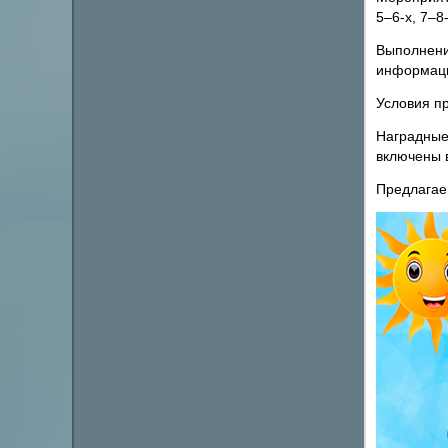
5–6-х, 7–8
Выполнени
информаци
Условия п
Наградные
включены в
Предлагае