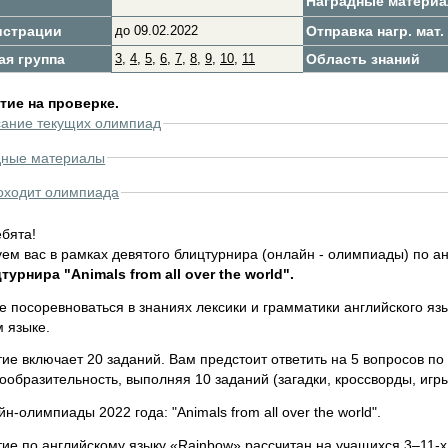
Наградные матери
истрации
до 09.02.2022
Отправка нагр. мат.
ая группа
3
,
4
,
5
,
6
,
7
,
8
,
9
,
10
,
11
Область знаний
ие на проверке.
сание текущих олимпиад
дные материалы
оходит олимпиада
бята!
ем вас в рамках девятого блицтурнира (онлайн - олимпиады) по ан
урнира "Animals from all over the world".
 посоревноваться в знаниях лексики и грамматики английского язы
 языке.
е включает 20 заданий. Вам предстоит ответить на 5 вопросов по т
ообразительность, выполняя 10 заданий (загадки, кроссворды, игры
н-олимпиады 2022 года: "Animals from all over the world".
ие по английскому языку «Rainbow» рассчитан на учащихся 3–11-х 