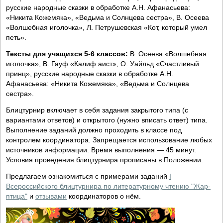
русские народные сказки в обработке А.Н. Афанасьева:
«Никита Кожемяка», «Ведьма и Солнцева сестра», В. Осеева
«Волшебная иголочка», Л. Петрушевская «Кот, который умел
петь».
Тексты для учащихся 5-6 классов:
В. Осеева «Волшебная
иголочка», В. Гауф «Калиф аист», О. Уайльд «Счастливый
принц», русские народные сказки в обработке А.Н.
Афанасьева: «Никита Кожемяка», «Ведьма и Солнцева
сестра».
Блицтурнир включает в себя задания закрытого типа (с
вариантами ответов) и открытого (нужно вписать ответ) типа.
Выполнение заданий должно проходить в классе под
контролем координатора. Запрещается использование любых
источников информации. Время выполнения — 45 минут.
Условия проведения блицтурнира прописаны в Положении.
Предлагаем ознакомиться с примерами заданий
I
Всероссийского блицтурнира по литературному чтению "Жар-
птица"
и
отзывами
координаторов о нём.