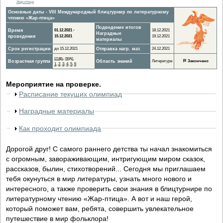
Жар-птица
Основные даты - VIII Международный блицтурнир по литературному
чтению «Жар-птица»
Подведение итогов
Время
01.12.2021 -
18.12.2021
Наградные
проведения
15.12.2021
19.12.2021
материалы
Срок регистрации
до 15.12.2021
Отправка нагр. мат.
24.12.2021
стар.
,
подг.
Возрастная группа
Область знаний
Литература
🏁
Закончено
1
,
2
,
3
,
4
,
5
,
6
Мероприятие на проверке.
Расписание текущих олимпиад
Наградные материалы
Как проходит олимпиада
Дорогой друг! С самого раннего детства ты начал знакомиться
с огромным, завораживающим, интригующим миром сказок,
рассказов, былин, стихотворений... Сегодня мы приглашаем
тебя окунуться в мир литературы, узнать много нового и
интересного, а также проверить свои знания в блицтурнире по
литературному чтению «Жар-птица». А вот и наш герой,
который поможет вам, ребята, совершить увлекательное
путешествие в мир фольклора!