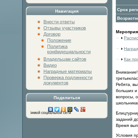
Срок рег
Навигация
Возрастн
Внести ответы
Отзывы участников
Мероприят
Договор
Распи
Положение
Политика
Награ
конфидециальности
Владельцам сайтов
Как пр
Видео
Наградные материалы
Внимание!
Проверка подлинности
третьеклас
документов
Ребята, в
больших и
вопросы, о
Поделиться
школьникам
Блицтурнир
 на кнопку любимой социальной сети
заданий д
Время вып
Условия п