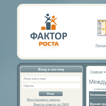
Фактор Р
Распи
Вход в систему
Главная
Между
в стране знани
Основные
Восстановить пароль
Время пр
Внести ответы по ПИН