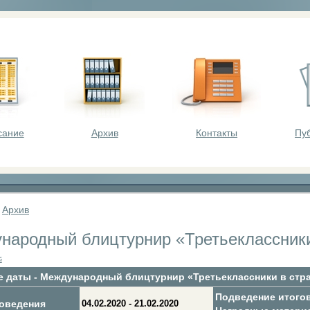
оста - викторины, олимпиады, конкурсы для шк
сание
Архив
Контакты
Пу
»
Архив
народный блицтурнир «Третьеклассники
й
 даты - Международный блицтурнир «Третьеклассники в стра
Подведение итого
оведения
04.02.2020 - 21.02.2020