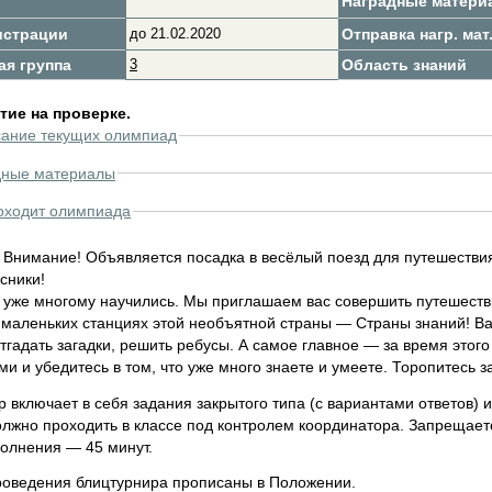
Наградные матери
истрации
до 21.02.2020
Отправка нагр. мат
ая группа
3
Область знаний
ие на проверке.
сание текущих олимпиад
дные материалы
оходит олимпиада
 Внимание! Объявляется посадка в весёлый поезд для путешествия
сники!
ы уже многому научились. Мы приглашаем вас совершить путешеств
 маленьких станциях этой необъятной страны — Страны знаний! Ва
тгадать загадки, решить ребусы. А самое главное — за время этог
и и убедитесь в том, что уже много знаете и умеете. Торопитесь з
 включает в себя задания закрытого типа (с вариантами ответов) и
олжно проходить в классе под контролем координатора. Запрещае
олнения — 45 минут.
роведения блицтурнира прописаны в Положении.