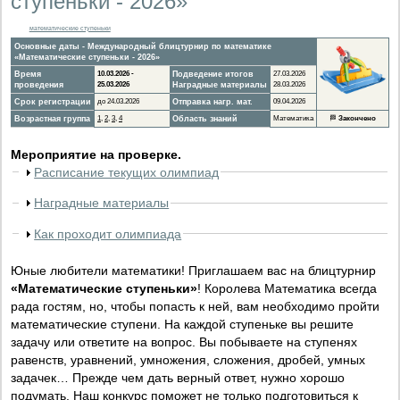
ступеньки - 2026»
математические ступеньки
Основные даты - Международный блицтурнир по математике
«Математические ступеньки - 2026»
Время
10.03.2026 -
Подведение итогов
27.03.2026
проведения
25.03.2026
Наградные материалы
28.03.2026
Срок регистрации
до 24.03.2026
Отправка нагр. мат.
09.04.2026
Возрастная группа
1
,
2
,
3
,
4
Область знаний
Математика
🏁
Закончено
Мероприятие на проверке.
Расписание текущих олимпиад
Наградные материалы
Как проходит олимпиада
Юные любители математики! Приглашаем вас на блицтурнир
«Математические ступеньки»
! Королева Математика всегда
рада гостям, но, чтобы попасть к ней, вам необходимо пройти
математические ступени. На каждой ступеньке вы решите
задачу или ответите на вопрос. Вы побываете на ступенях
равенств, уравнений, умножения, сложения, дробей, умных
задачек… Прежде чем дать верный ответ, нужно хорошо
подумать. Наш конкурс поможет не только подготовиться к