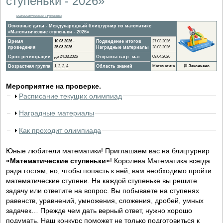
ступеньки - 2026»
математические ступеньки
Основные даты - Международный блицтурнир по математике
«Математические ступеньки - 2026»
Время
10.03.2026 -
Подведение итогов
27.03.2026
проведения
25.03.2026
Наградные материалы
28.03.2026
Срок регистрации
до 24.03.2026
Отправка нагр. мат.
09.04.2026
Возрастная группа
1
,
2
,
3
,
4
Область знаний
Математика
🏁
Закончено
Мероприятие на проверке.
Расписание текущих олимпиад
Наградные материалы
Как проходит олимпиада
Юные любители математики! Приглашаем вас на блицтурнир
«Математические ступеньки»
! Королева Математика всегда
рада гостям, но, чтобы попасть к ней, вам необходимо пройти
математические ступени. На каждой ступеньке вы решите
задачу или ответите на вопрос. Вы побываете на ступенях
равенств, уравнений, умножения, сложения, дробей, умных
задачек… Прежде чем дать верный ответ, нужно хорошо
подумать. Наш конкурс поможет не только подготовиться к