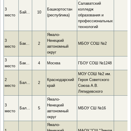
Салаватский
3
Башкортостан
колледж
Бай...
10
место
(республика)
образования и
профессиональных
технологий
Ямало-
3
Ненецкий
Бак...
2
МБОУ СОШ №2
место
автономный
округ
3
Бак...
4
Москва
ГБОУ СОШ №1248
место
МОУ СОШ №2 им.
2
Краснодарский
Героя Советского
Бал...
2
место
край
Союза А.В.
Ляпидевского
Ямало-
3
Ненецкий
Бал...
5
МБОУ СШ №16
место
автономный
округ
Ямало-
1
Ненецкий
МАОУ "СШ "Земля