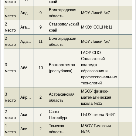
место
край
1
Волгоградская
Авд...
9
МОУ Лицей №7
место
область
2
Ставропольский
Ага...
9
МКОУ СОШ №11
место
край
2
Волгоградская
Ада...
11
МОУ Лицей №7
место
область
ГАОУ СПО
Салаватский
3
Башкортостан
колледж
Айб...
10
место
(республика)
образования и
профессиональных
технологий
МБОУ физико-
3
Астраханская
Айр...
2
математическая
место
область
школа №32
2
Санкт-
Аки...
7
ГБОУ школа №341
место
Петербург
1
Томская
МБОУ Гимназия
Акс...
2
место
область
№26