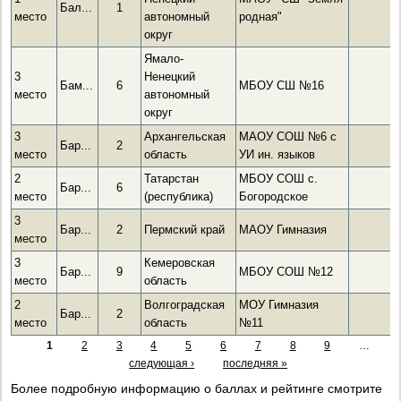
Бал...
1
место
автономный
родная"
округ
Ямало-
3
Ненецкий
Бам...
6
МБОУ СШ №16
место
автономный
округ
3
Архангельская
МАОУ СОШ №6 с
Бар...
2
место
область
УИ ин. языков
2
Татарстан
МБОУ СОШ с.
Бар...
6
место
(республика)
Богородское
3
Бар...
2
Пермский край
МАОУ Гимназия
место
3
Кемеровская
Бар...
9
МБОУ СОШ №12
место
область
2
Волгоградская
МОУ Гимназия
Бар...
2
место
область
№11
1
2
3
4
5
6
7
8
9
…
следующая ›
последняя »
Более подробную информацию о баллах и рейтинге смотрите