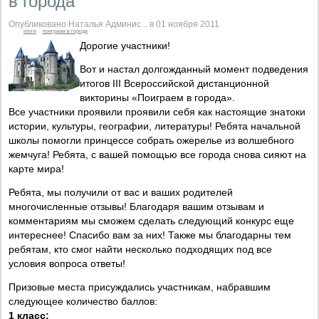
в города"
Опубликовано Наталья Админис... в 01 ноября 2011
итоги
поиграем в города
Дорогие участники!
Вот и настал долгожданный момент подведения
итогов III Всероссийской дистанционной
викторины «Поиграем в города».
Все участники проявили проявили себя как настоящие знатоки
истории, культуры, географии, литературы! Ребята начальной
школы помогли принцессе собрать ожерелье из волшебного
жемчуга! Ребята, с вашей помощью все города снова сияют на
карте мира!
Ребята, мы получили от вас и ваших родителей
многочисленные отзывы! Благодаря вашим отзывам и
комментариям мы сможем сделать следующий конкурс еще
интереснее! Спасибо вам за них! Также мы благодарны тем
ребятам, кто смог найти несколько подходящих под все
условия вопроса ответы!
Призовые места присуждались участникам, набравшим
следующее количество баллов:
1 класс: