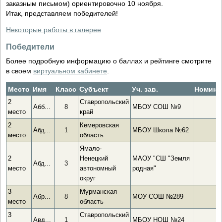
заказным письмом) ориентировочно 10 ноября.
Итак, представляем победителей!
Некоторые работы в галерее
Победители
Более подробную информацию о баллах и рейтинге смотрите
в своем
виртуальном кабинете
.
Место
Имя
Класс
Субъект
Уч. зав.
Номина
2
Ставропольский
Абб...
8
МБОУ СОШ №9
место
край
2
Кемеровская
Абд...
1
МБОУ Школа №62
место
область
Ямало-
2
Ненецкий
МАОУ "СШ "Земля
Абд...
3
место
автономный
родная"
округ
3
Мурманская
Абр...
8
МОУ СОШ №289
место
область
3
Ставропольский
Авд...
1
МБОУ НОШ №24