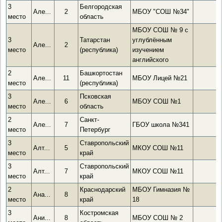
3
Белгородская
Але...
2
МБОУ "СОШ №34"
место
область
МБОУ СОШ № 9 с
3
Татарстан
углублённым
Але...
2
место
(республика)
изучением
английского
2
Башкортостан
Але...
11
МБОУ Лицей №21
место
(республика)
3
Псковская
Але...
6
МБОУ СОШ №1
место
область
2
Санкт-
Але...
7
ГБОУ школа №341
место
Петербург
3
Ставропольский
Алт...
5
МКОУ СОШ №11
место
край
3
Ставропольский
Алт...
7
МКОУ СОШ №11
место
край
2
Краснодарский
МБОУ Гимназия №
Ана...
8
место
край
18
3
Костромская
Ани...
8
МБОУ СОШ № 2