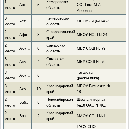
1
Кемеровская
Аст...
5
СОШ им. М.А.
место
область
Аверина
3
Кемеровская
Аст...
3
МБОУ Лицей №57
место
область
2
Ставропольский
Афо...
3
МБОУ НОШ №24
место
край
2
Самарская
Ахм...
8
МБУ СОШ № 79
место
область
3
Самарская
Ахм...
4
МБУ СОШ № 79
место
область
3
Татарстан
Ахм...
6
место
(республика)
3
Краснодарский
МБОУ Гимназия №
Ахм...
10
место
край
18
2
Новосибирская
Школа-интернат
Баб...
5
место
область
№18 ОАО "РЖД"
2
Краснодарский
Баз...
2
МАОУ СОШ №1
место
край
ГАОУ СПО