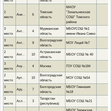
место
область
МАОУ
2
Томская
"Зональненская
Ани...
6
место
область
СОШ" Томского
района
3
Мурманская
МБОУСОШ №1
Ант...
4
место
область
имени Ивана Сивко
3
Волгоградская
Ант...
9
МОУ Лицей №7
место
область
2
Астраханская
Ант...
10
МБОУ СОШ № 40
место
область
3
Ану...
4
Москва
ГОУ СОШ №184
место
2
Волгоградская
Арт...
10
МОУ СОШ №54
место
область
3
Белгородская
МБОУ Гимназия
Ару...
7
место
область
№18
3
Татарстан
Асл...
3
МБОУ СОШ №21
место
(республика)
МБОУ Заринская