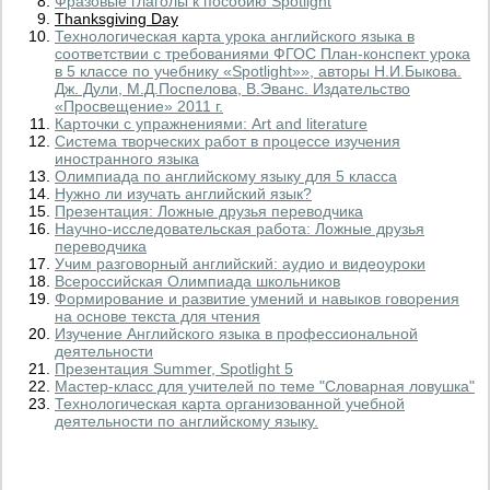
Фразовые глаголы к пособию Spotlight
Thanksgiving Day
Технологическая карта урока английского языка в
соответствии с требованиями ФГОС План-конспект урока
в 5 классе по учебнику «Spotlight»», авторы Н.И.Быкова.
Дж. Дули, М.Д.Поспелова, В.Эванс. Издательство
«Просвещение» 2011 г.
Карточки с упражнениями: Art and literature
Система творческих работ в процессе изучения
иностранного языка
Олимпиада по английскому языку для 5 класса
Нужно ли изучать английский язык?
Презентация: Ложные друзья переводчика
Научно-исследовательская работа: Ложные друзья
переводчика
Учим разговорный английский: аудио и видеоуроки
Всероссийская Олимпиада школьников
Формирование и развитие умений и навыков говорения
на основе текста для чтения
Изучение Английского языка в профессиональной
деятельности
Презентация Summer, Spotlight 5
Мастер-класс для учителей по теме "Словарная ловушка"
Технологическая карта организованной учебной
деятельности по английскому языку.