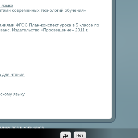
 языка
нтами современных технологий обучения»
ваниями ФГОС План-конспект урока в 5 классе по
Эванс. Издательство «Просвещение» 2011 г.
а для чтения
скому языку.
языку для школьников.
Да
Нет