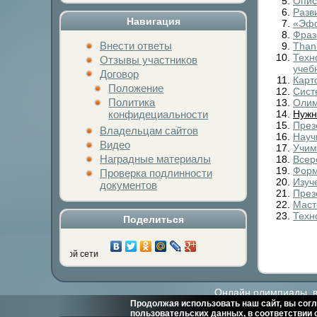
Опис
Разв
Навигация
«Эфф
Фраз
Внести ответы
Than
Техн
Отзывы участников
учеб
Договор
Карто
Положение
Сист
Политика
Олим
конфидециальности
Нужн
През
Владельцам сайтов
Науч
Видео
Учим
Наградные материалы
Всер
Форм
Проверка подлинности
Изуч
документов
През
Маст
Техн
Поделиться
ой социальной сети
Онлайн олимпиады, ви
Продолжая использовать наш сайт, вы согл
пользовательских данных, в соответствии 