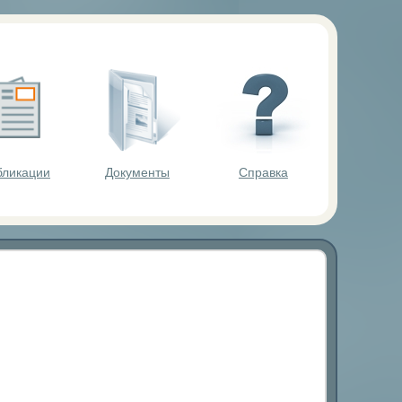
ольников.
бликации
Документы
Справка