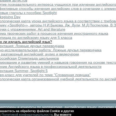
ываем артистов
итие познавательного интереса учащихся при изучении английского
ективные способы изучения английских слов в сочетании с элеме
овые глаголы к пособию Spotlight
ksgiving Day
ологическая карта урока английского языка в соответствии с требо
нику «Spotlight»», авторы Н.И.Быкова. Дж. Дули, М.Д.Поспелова, В.
чки с упражнениями: Art and literature
ема творческих работ в процессе изучения иностранного языка
пиада по английскому языку для 5 класса
о ли изучать английский язык?
ентация: Ложные друзья переводчика
но-исследовательская работа: Ложные друзья переводчика
 разговорный английский: аудио и видеоуроки
оссийская Олимпиада школьников
ирование и развитие умений и навыков говорения на основе текст
ение Английского языка в профессиональной деятельности
ентация Summer, Spotlight 5
ер-класс для учителей по теме "Словарная ловушка"
ологическая карта организованной учебной деятельности по англий
кторины и конкурсы по математике, английскому языку, русскому 
ашаетесь на обработку файлов Сookie и других
с
Политикой конфиденциальности
. Вы можете