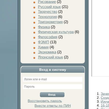
Рисование
(2)
Русский язык
(21)
Творчество
(2)
Технология
(6)
Тригонометрия
(2)
Физика
(2)
Физическая культура
(6)
Философия
(2)
ФЭМП
(13)
Химия
(4)
Экономика
(2)
Японский язык
(2)
Вход в систему
Заче
Созд
Восстановить пароль
Изуч
16-1
Внести ответы по ПИН