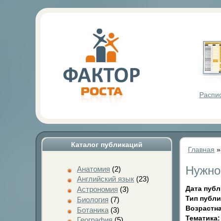
Фактор Р
Распи
Каталог публикаций
Главная
Нужно
Анатомия
(2)
Английский язык
(23)
Дата пуб
Астрономия
(3)
Тип публ
Биология
(7)
Возрастна
Ботаника
(3)
Тематика
География
(5)