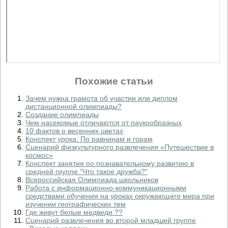
Похожие статьи
Зачем нужна грамота об участии или диплом
дистанционной олимпиады?
Создание олимпиады
Чем насекомые отличаются от паукообразных
10 фактов о весенних цветах
Конспект урока: По равнинам и горам
Сценарий физкультурного развлечения «Путешествие в
космос»
Конспект занятия по познавательному развитию в
средней группе "Что такое дружба?"
Всероссийская Олимпиада школьников
Работа с информационно-коммуникационными
средствами обучения на уроках окружающего мира при
изучении географических тем
Где живут белые медведи ??
Сценарий развлечения во второй младшей группе