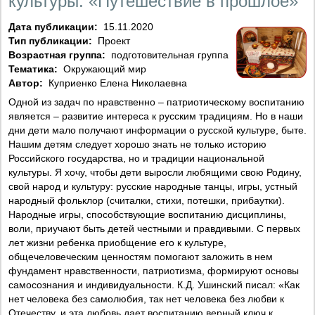
культуры. «Путешествие в прошлое»
Дата публикации:
15.11.2020
Тип публикации:
Проект
Возрастная группа:
подготовительная группа
Тематика:
Окружающий мир
Автор:
Куприенко Елена Николаевна
Одной из задач по нравственно – патриотическому воспитанию
является – развитие интереса к русским традициям. Но в наши
дни дети мало получают информации о русской культуре, быте.
Нашим детям следует хорошо знать не только историю
Российского государства, но и традиции национальной
культуры. Я хочу, чтобы дети выросли любящими свою Родину,
свой народ и культуру: русские народные танцы, игры, устный
народный фольклор (считалки, стихи, потешки, прибаутки).
Народные игры, способствующие воспитанию дисциплины,
воли, приучают быть детей честными и правдивыми. С первых
лет жизни ребенка приобщение его к культуре,
общечеловеческим ценностям помогают заложить в нем
фундамент нравственности, патриотизма, формируют основы
самосознания и индивидуальности. К.Д. Ушинский писал: «Как
нет человека без самолюбия, так нет человека без любви к
Отечеству, и эта любовь дает воспитанию верный ключ к