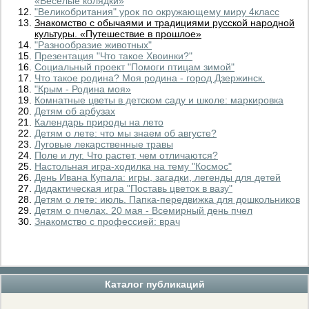
«Веселые колядки»
"Великобритания" урок по окружающему миру 4класс
Знакомство с обычаями и традициями русской народной
культуры. «Путешествие в прошлое»
"Разнообразие животных"
Презентация "Что такое Хвоинки?"
Социальный проект "Помоги птицам зимой"
Что такое родина? Моя родина - город Дзержинск.
"Крым - Родина моя»
Комнатные цветы в детском саду и школе: маркировка
Детям об арбузах
Календарь природы на лето
Детям о лете: что мы знаем об августе?
Луговые лекарственные травы
Поле и луг. Что растет, чем отличаются?
Настольная игра-ходилка на тему "Космос"
День Ивана Купала: игры, загадки, легенды для детей
Дидактическая игра "Поставь цветок в вазу"
Детям о лете: июль. Папка-передвижка для дошкольников
Детям о пчелах. 20 мая - Всемирный день пчел
Знакомство с профессией: врач
Каталог публикаций