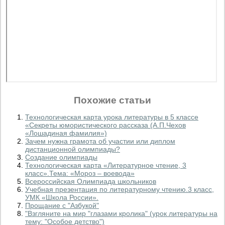
Похожие статьи
Технологическая карта урока литературы в 5 классе
«Секреты юмористического рассказа (А.П.Чехов
«Лошадиная фамилия»)
Зачем нужна грамота об участии или диплом
дистанционной олимпиады?
Создание олимпиады
Технологическая карта «Литературное чтение, 3
класс».Тема: «Мороз – воевода»
Всероссийская Олимпиада школьников
Учебная презентация по литературному чтению.3 класс,
УМК «Школа России».
Прощание с "Азбукой"
"Взгляните на мир "глазами кролика" (урок литературы на
тему: "Особое детство")