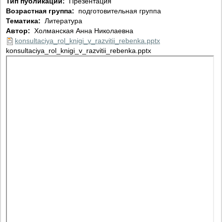
Тип публикации:
Презентация
Возрастная группа:
подготовительная группа
Тематика:
Литература
Автор:
Холманская Анна Николаевна
konsultaciya_rol_knigi_v_razvitii_rebenka.pptx
konsultaciya_rol_knigi_v_razvitii_rebenka.pptx