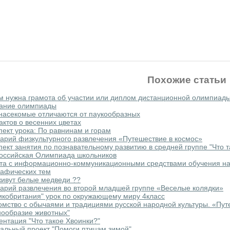
Похожие статьи
м нужна грамота об участии или диплом дистанционной олимпиад
ание олимпиады
насекомые отличаются от паукообразных
актов о весенних цветах
пект урока: По равнинам и горам
арий физкультурного развлечения «Путешествие в космос»
пект занятия по познавательному развитию в средней группе "Что 
оссийская Олимпиада школьников
та с информационно-коммуникационными средствами обучения на
рафических тем
живут белые медведи ??
бимой социальной сети
арий развлечения во второй младшей группе «Веселые колядки»
икобритания" урок по окружающему миру 4класс
омство с обычаями и традициями русской народной культуры. «Пу
нообразие животных"
ентация "Что такое Хвоинки?"
альный проект "Помоги птицам зимой"