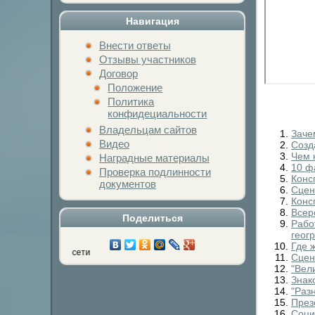
Навигация
Внести ответы
Отзывы участников
Договор
Положение
Политика
конфидециальности
Владельцам сайтов
Заче
Видео
Созд
Чем 
Наградные материалы
10 ф
Проверка подлинности
Конс
документов
Сцен
Конс
Всер
Поделиться
Рабо
геог
Где 
Нажми на кнопку лю
Сцен
"Вел
Знак
"Раз
През
Соци