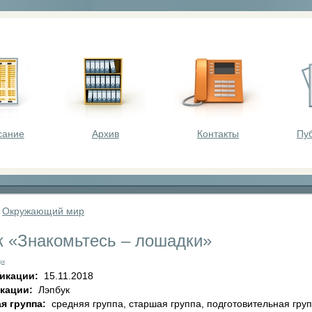
оста - викторины, олимпиады, конкурсы для шк
сание
Архив
Контакты
Пу
»
Окружающий мир
к «Знакомьтесь – лошадки»
ук
ликации:
15.11.2018
икации:
Лэпбук
я группа:
средняя группа, старшая группа, подготовительная гру