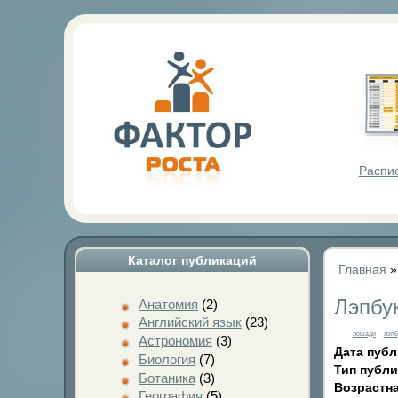
Фактор Р
Распи
Каталог публикаций
Главная
Лэпбу
Анатомия
(2)
Английский язык
(23)
лошади
лэпб
Астрономия
(3)
Дата пуб
Биология
(7)
Тип публ
Ботаника
(3)
Возрастна
География
(5)