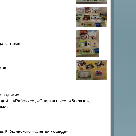
а за ними.
мов.
лошадьми»
дей – «Рабочие», «Спортивные», «Боевые»,
ные».
аз К. Ушинского «Слепая лошадь».