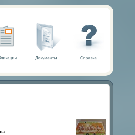
ольников.
бликации
Документы
Справка
ппа