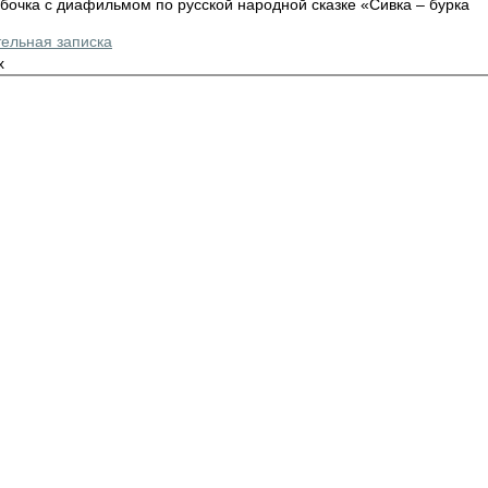
бочка с диафильмом по русской народной сказке «Сивка – бурка
ельная записка
x