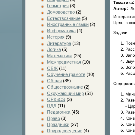
Тематика
Геометрия
(3)
Автор:
Ле
Домоводство
(2)
Интерактив
Естествознание
(5)
Цель: зна
Иностранные языки
(2)
Информатика
(4)
Задачи:
История
(9)
Литература
(13)
Позн
Расс
Логика
(5)
Запо
Математика
(25)
Выуч
Межпредметная
(10)
Вспо
ОБЖ
(11)
Расш
Обучение грамоте
(10)
Общая
(85)
Содержани
Обществознание
(2)
Окружающий мир
(51)
Мини
ОРКиСЭ
(3)
Разв
ПДД
(11)
«Цир
Педагогика
(45)
Разв
Право
(3)
Конв
Конв
Праздники
(27)
Конв
Природоведение
(4)