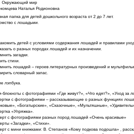
:
Окружающий мир
комцева Наталья Родионовна
ная папка для детей дошкольного возраста от 2 до 7 лет.
комство с лошадьми.
акомить детей с условиями содержания лошадей и правилами уход
казать о разных породах лошадей и их назначении.
мнить загадки.
ить стихи.
мнить лошадей – героев литературных произведений и мультфиль
ирить словарный запас.
е лэпбука.
-блокноты с фотографиями «Где живут?», «Что едят?», «Уход за 
ертки с фотографиями – рассказывающие о разных функциях лоша
ковые», «Богатырские», «Сказочные», «Мультяшные», «Удивитель
ертка «Упряжка».
ерт с фотографиями разных пород лошадей «Очень красивые»
ерты «Загадки», «Стихи».
ерт с мини книжками: В. Степанов «Кому подкова подошла» , расск