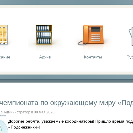
оста - викторины, олимпиады, конкурсы для шк
сание
Архив
Контакты
Пу
 чемпионата по окружающему миру «По
о Администратор в 08 мая 2020
ежники
Дорогие ребята, уважаемые координаторы! Пришло время под
«Подснежники»!