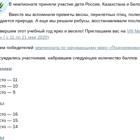
В чемпионате приняли участие дети России, Казахстана и Бело
Вместе мы вспомнили приметы весны, перелетных птиц, полюб
ждается природа. А еще мы решали ребусы, восстанавливали пос
авершим этот учебный год ярко и весело! Приглашаем вас на
VIII 
 ( с 11 по 21 мая 2020)
ем победителей
чемпионата по окружающему миру «Подснежники
суждались участникам, набравшим следующее количество баллов:
ники
сто — 11
сто — 10
сто — 9
сы
сто — 16
сто — 15
сто — 14
сы