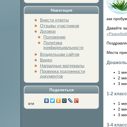
Навигация
как пробу
Внести ответы
Отзывы участников
Давайте з
Договор
«Разнобой»
Положение
Политика
Поздравля
конфидециальности
Места при
Владельцам сайтов
Видео
Дошколь
Наградные материалы
Проверка подлинности
1 ме
документов
2 ме
3 ме
Поделиться
1-2 клас
1 ме
 социальной сети
2 ме
3 ме
3-4 клас