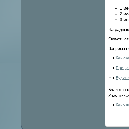
1 ме
2 ме
3 ме
Наградные
Скачать от
Вопросы п
Как ск
Предус
Будут 
Балл для к
Участника
Как уз