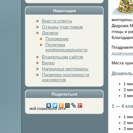
Навигация
викторины,
Внести ответы
Дедушка Мо
Отзывы участников
птицы и ра
Договор
Благодарим
Положение
Политика
Поздравля
конфидециальности
дошкольни
Владельцам сайтов
Видео
Места при
Наградные материалы
Дошколь
Проверка подлинности
документов
1 ме
2 ме
Поделиться
3 ме
1 — 4 кл
 кнопку любимой социальной сети
1 ме
2 ме
3 ме