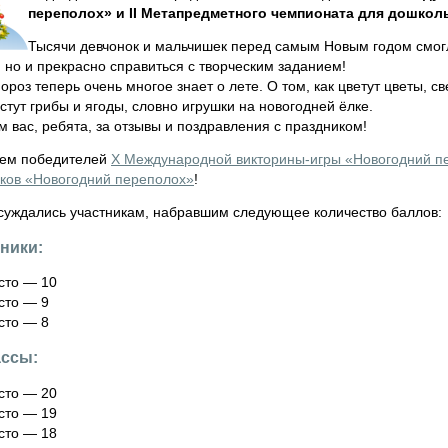
переполох» и II Метапредметного чемпионата для дошко
Тысячи девчонок и мальчишек перед самым Новым годом смогл
 но и прекрасно справиться с творческим заданием!
роз теперь очень многое знает о лете. О том, как цветут цветы, св
стут грибы и ягоды, словно игрушки на новогодней ёлке.
 вас, ребята, за отзывы и поздравления с праздником!
ем победителей
X Международной викторины-игры «Новогодний п
ков «Новогодний переполох»
!
суждались участникам, набравшим следующее количество баллов:
ники:
сто — 10
сто — 9
сто — 8
ассы:
сто — 20
сто — 19
сто — 18