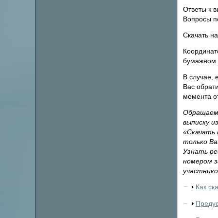
Ответы к в
Вопросы п
Скачать на
Координат
бумажном 
В случае, 
Вас обрат
момента о
Обращаем 
выписку и
«Скачать 
только Ва
Узнать ре
номером з
участнико
Как ск
Предус