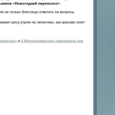
льников «Новогодний переполох»
.
и не только блестяще ответить на вопросы
еркает роса утром на лепестках, как красиво поют
ереполох»
и
II Метапредметного чемпионата для