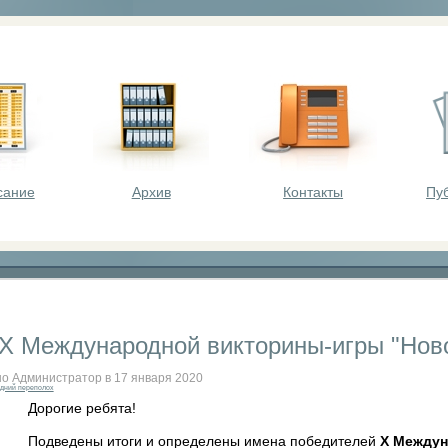
оста - викторины, олимпиады, конкурсы для шк
сание
Архив
Контакты
Пу
 X Международной викторины-игры "Нов
о Администратор в 17 января 2020
дний переполох
Дорогие ребята!
Подведены итоги и определены имена победителей
X Междун