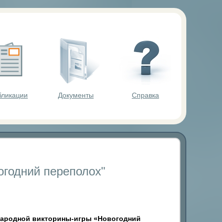
ольников.
бликации
Документы
Справка
огодний переполох"
ародной викторины-игры «Новогодний