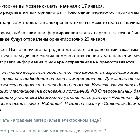
икторине вы можете скачать, начиная с 17 января.
о результатам викторины-игры «Новогодний переполох» принимаютс
градные материалы в электронном виде вы можете скачать, начина
орам, выбравшим при формировании заявки вариант "заказное" ил
виде будут отправлены ориентировочно 20 января.
если Вы не получите наградной материал, отправленный заказным 
иться к нам для выяснения номера отправления и установления ме
тправки информация о номере отправления не предоставляется.
внимание координаторов на то, что вместе с наградными мат
з приказа о подведении итогов по мероприятию. Для этого откр
выписку из приказа о подведении итогов». Выписка скачается в
ших участников (на основании положений ФЗ О персональных да
йтинг участника Вы можете узнать на странице «Рейтинг». Дл
аявки есть ссылка "Рейтинг". Нажав на ссылку «Ответы» Вы м
в.
ачать наградные материалы в электронном виде?
мотрены ли наградные материалы для кураторов?