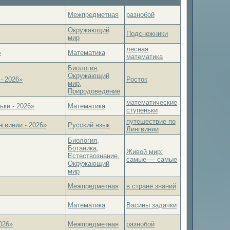
Межпредметная
разнобой
Окружающий
Подснежники
мир
лесная
»
Математика
математика
Биология,
Окружающий
- 2026»
Росток
мир,
Природоведение
математические
ки - 2026»
Математика
ступеньки
путешествие по
гвинии - 2026»
Русский язык
Лингвинии
Биология,
Ботаника,
Живой мир:
Естествознание,
самые — самые
Окружающий
мир
Межпредметная
в стране знаний
Математика
Васины задачки
026»
Межпредметная
разнобой