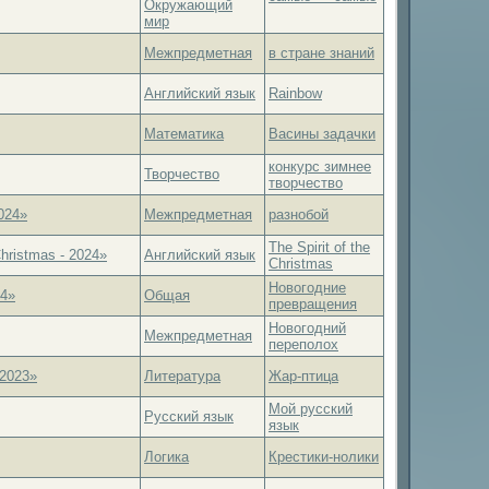
Окружающий
мир
Межпредметная
в стране знаний
Английский язык
Rainbow
Математика
Васины задачки
конкурс зимнее
Творчество
творчество
024»
Межпредметная
разнобой
The Spirit of the
hristmas - 2024»
Английский язык
Christmas
Новогодние
24»
Общая
превращения
Новогодний
Межпредметная
переполох
2023»
Литература
Жар-птица
Мой русский
Русский язык
язык
Логика
Крестики-нолики