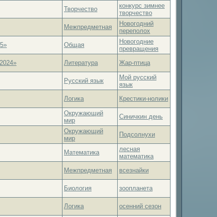
конкурс зимнее
Творчество
творчество
Новогодний
Межпредметная
переполох
Новогодние
25»
Общая
превращения
2024»
Литература
Жар-птица
Мой русский
Русский язык
язык
Логика
Крестики-нолики
Окружающий
Синичкин день
мир
Окружающий
Подсолнухи
мир
лесная
Математика
математика
Межпредметная
всезнайки
Биология
зоопланета
Логика
осенний сезон