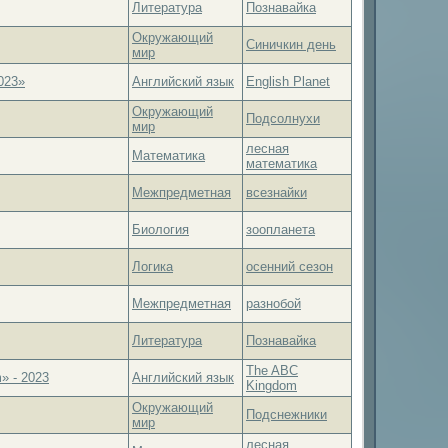
Литература
Познавайка
Окружающий
Синичкин день
мир
023»
Английский язык
English Planet
Окружающий
Подсолнухи
мир
лесная
Математика
математика
Межпредметная
всезнайки
Биология
зоопланета
Логика
осенний сезон
Межпредметная
разнобой
Литература
Познавайка
The ABC
» - 2023
Английский язык
Kingdom
Окружающий
Подснежники
мир
лесная