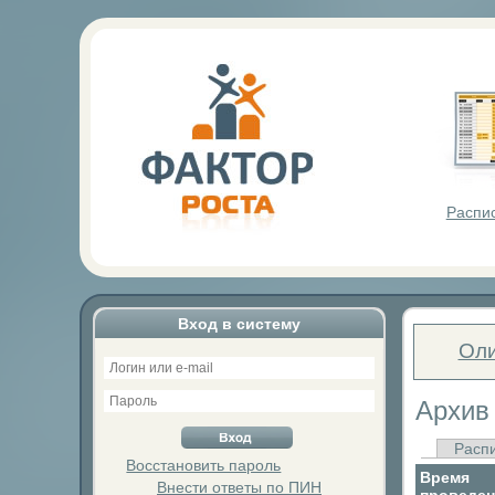
Фактор Р
Распи
Вход в систему
Оли
Архив
Расп
Восстановить пароль
Время
Внести ответы по ПИН
проведен