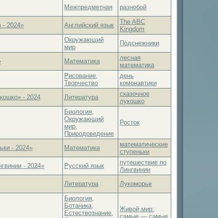
Межпредметная
разнобой
The ABC
 - 2024»
Английский язык
Kingdom
Окружающий
Подснежники
мир
лесная
»
Математика
математика
Рисование,
день
Творчество
комонавтики
сказочное
кошко» - 2024
Литература
лукошко
Биология,
Окружающий
Росток
мир,
Природоведение
математические
ки - 2024»
Математика
ступеньки
путешествие по
гвинии - 2024»
Русский язык
Лингвинии
Литература
Лукоморье
Биология,
Ботаника,
Живой мир:
Естествознание,
самые — самые