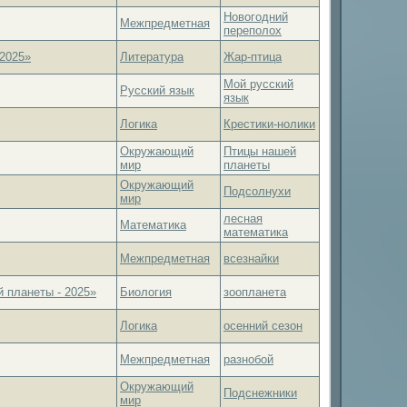
Новогодний
Межпредметная
переполох
2025»
Литература
Жар-птица
Мой русский
Русский язык
язык
Логика
Крестики-нолики
Окружающий
Птицы нашей
мир
планеты
Окружающий
Подсолнухи
мир
лесная
Математика
математика
Межпредметная
всезнайки
планеты - 2025»
Биология
зоопланета
Логика
осенний сезон
Межпредметная
разнобой
Окружающий
Подснежники
мир