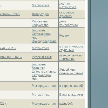
лесная
»
Математика
математика
сказочное
кошко» - 2025
Литература
лукошко
Рисование,
день
Творчество
комонавтики
Биология,
Окружающий
Росток
мир,
Природоведение
математические
ки - 2025»
Математика
ступеньки
путешествие по
гвинии - 2025»
Русский язык
Лингвинии
Биология,
Ботаника,
Живой мир:
Естествознание,
самые — самые
Окружающий
мир
Межпредметная
в стране знаний
Математика
Васины задачки
025»
Межпредметная
разнобой