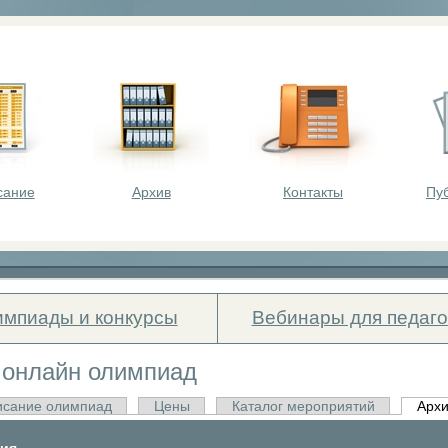
оста - викторины, олимпиады, конкурсы для шк
сание
Архив
Контакты
Пу
мпиады и конкурсы
Вебинары для педаго
 онлайн олимпиад
исание олимпиад
Цены
Каталог мероприятий
Архи
ия