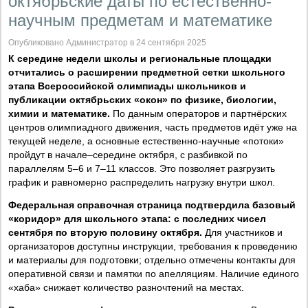
октябрьские даты по естественно-
научным предметам и математике
Опубликовано Администратор в 24 сентября 2025
К середине недели школы и региональные площадки
отчитались о расширении предметной сетки школьного
этапа Всероссийской олимпиады школьников и
публикации октябрьских «окон» по физике, биологии,
химии и математике.
По данным операторов и партнёрских
центров олимпиадного движения, часть предметов идёт уже на
текущей неделе, а основные естественно-научные «потоки»
пройдут в начале–середине октября, с разбивкой по
параллелям 5–6 и 7–11 классов. Это позволяет разгрузить
график и равномерно распределить нагрузку внутри школ.
Федеральная справочная страница подтвердила базовый
«коридор» для школьного этапа: с последних чисел
сентября по вторую половину октября.
Для участников и
организаторов доступны инструкции, требования к проведению
и материалы для подготовки; отдельно отмечены контакты для
оперативной связи и памятки по апелляциям. Наличие единого
«хаба» снижает количество разночтений на местах.