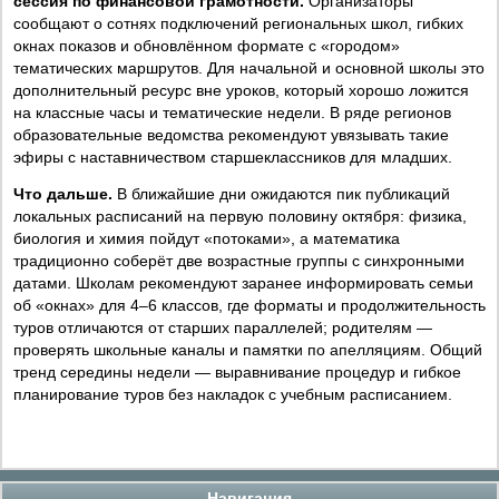
сессия по финансовой грамотности.
Организаторы
сообщают о сотнях подключений региональных школ, гибких
окнах показов и обновлённом формате с «городом»
тематических маршрутов. Для начальной и основной школы это
дополнительный ресурс вне уроков, который хорошо ложится
на классные часы и тематические недели. В ряде регионов
образовательные ведомства рекомендуют увязывать такие
эфиры с наставничеством старшеклассников для младших.
Что дальше.
В ближайшие дни ожидаются пик публикаций
локальных расписаний на первую половину октября: физика,
биология и химия пойдут «потоками», а математика
традиционно соберёт две возрастные группы с синхронными
датами. Школам рекомендуют заранее информировать семьи
об «окнах» для 4–6 классов, где форматы и продолжительность
туров отличаются от старших параллелей; родителям —
проверять школьные каналы и памятки по апелляциям. Общий
тренд середины недели — выравнивание процедур и гибкое
планирование туров без накладок с учебным расписанием.
Навигация