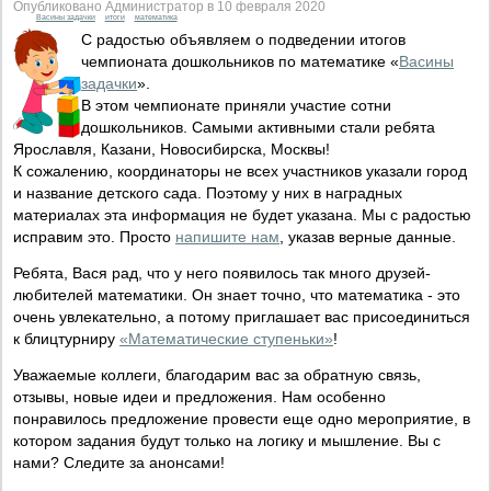
Опубликовано Администратор в 10 февраля 2020
Васины задачки
итоги
математика
С радостью объявляем о подведении итогов
чемпионата дошкольников по математике «
Васины
задачки
».
В этом чемпионате приняли участие сотни
дошкольников. Самыми активными стали ребята
Ярославля, Казани, Новосибирска, Москвы!
К сожалению, координаторы не всех участников указали город
и название детского сада. Поэтому у них в наградных
материалах эта информация не будет указана. Мы с радостью
исправим это. Просто
напишите нам
, указав верные данные.
Ребята, Вася рад, что у него появилось так много друзей-
любителей математики. Он знает точно, что математика - это
очень увлекательно, а потому приглашает вас присоединиться
к блицтурниру
«Математические ступеньки»
!
Уважаемые коллеги, благодарим вас за обратную связь,
отзывы, новые идеи и предложения. Нам особенно
понравилось предложение провести еще одно мероприятие, в
котором задания будут только на логику и мышление. Вы с
нами? Следите за анонсами!