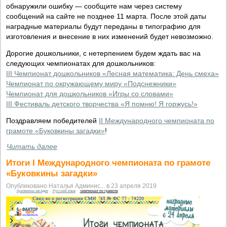
обнаружили ошибку — сообщите нам через систему
сообщений на сайте не позднее 11 марта. После этой даты
наградные материалы будут переданы в типографию для
изготовления и внесение в них изменений будет невозможно.
Дорогие дошкольники, с нетерпением будем ждать вас на
следующих чемпионатах для дошкольников:
III Чемпионат дошкольников «Лесная математика: День смеха»
Чемпионат по окружающему миру «Подснежники»
Чемпионат для дошкольников «Игры со словами»
III Фестиваль детского творчества «Я помню! Я горжусь!»
Поздравляем победителей
II Международного чемпионата по
грамоте «Буковкины загадки»
!
Читать далее
Итоги I Международного чемпионата по грамоте
«Буковкины загадки»
Опубликовано Наталья Админис... в 23 апреля 2019
буковкины загадки
Русский язык
чемпионат по грамоте