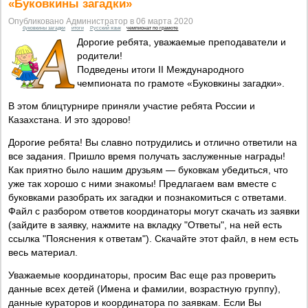
«Буковкины загадки»
Опубликовано Администратор в 06 марта 2020
буковкины загадки
итоги
Русский язык
чемпионат по грамоте
Дорогие ребята, уважаемые преподаватели и
родители!
Подведены итоги II Международного
чемпионата по грамоте «Буковкины загадки».
В этом блицтурнире приняли участие ребята России и
Казахстана. И это здорово!
Дорогие ребята! Вы славно потрудились и отлично ответили на
все задания. Пришло время получать заслуженные награды!
Как приятно было нашим друзьям — буковкам убедиться, что
уже так хорошо с ними знакомы! Предлагаем вам вместе с
буковками разобрать их загадки и познакомиться с ответами.
Файл с разбором ответов координаторы могут скачать из заявки
(зайдите в заявку, нажмите на вкладку "Ответы", на ней есть
ссылка "Пояснения к ответам"). Скачайте этот файл, в нем есть
весь материал.
Уважаемые координаторы, просим Вас еще раз проверить
данные всех детей (Имена и фамилии, возрастную группу),
данные кураторов и координатора по заявкам. Если Вы