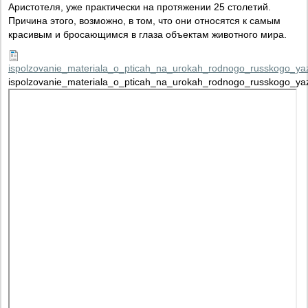
Аристотеля, уже практически на протяжении 25 столетий.
Причина этого, возможно, в том, что они относятся к самым
красивым и бросающимся в глаза объектам животного мира.
ispolzovanie_materiala_o_pticah_na_urokah_rodnogo_russkogo_ya
ispolzovanie_materiala_o_pticah_na_urokah_rodnogo_russkogo_ya