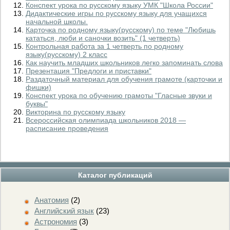
Конспект урока по русскому языку УМК "Школа России"
Дидактические игры по русскому языку для учащихся
начальной школы.
Карточка по родному языку(русскому) по теме "Любишь
кататься, люби и саночки возить" (1 четверть)
Контрольная работа за 1 четверть по родному
языку(русскому) 2 класс
Как научить младших школьников легко запоминать слова
Презентация "Предлоги и приставки"
Раздаточный материал для обучения грамоте (карточки и
фишки)
Конспект урока по обучению грамоты "Гласные звуки и
буквы"
Викторина по русскому языку
Всероссийская олимпиада школьников 2018 —
расписание проведения
Каталог публикаций
Анатомия
(2)
Английский язык
(23)
Астрономия
(3)