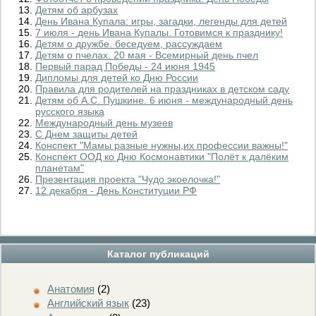
Детям об арбузах
День Ивана Купала: игры, загадки, легенды для детей
7 июля - день Ивана Купалы. Готовимся к празднику!
Детям о дружбе. беседуем, рассуждаем
Детям о пчелах. 20 мая - Всемирный день пчел
Первый парад Победы - 24 июня 1945
Дипломы для детей ко Дню России
Правила для родителей на праздниках в детском саду
Детям об А.С. Пушкине. 6 июня - международный день
русского языка
Международный день музеев
С Днем защиты детей
Конспект "Мамы разные нужны,их профессии важны!"
Конспект ООД ко Дню Космонавтики "Полёт к далёким
планетам"
Презентация проекта "Чудо экоелочка!"
12 декабря - День Конституции РФ
Каталог публикаций
Анатомия
(2)
Английский язык
(23)