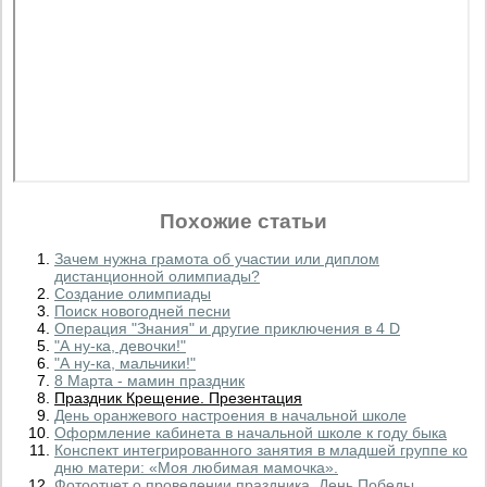
Похожие статьи
Зачем нужна грамота об участии или диплом
дистанционной олимпиады?
Создание олимпиады
Поиск новогодней песни
Операция "Знания" и другие приключения в 4 D
"А ну-ка, девочки!"
"А ну-ка, мальчики!"
8 Марта - мамин праздник
Праздник Крещение. Презентация
День оранжевого настроения в начальной школе
Оформление кабинета в начальной школе к году быка
Конспект интегрированного занятия в младшей группе ко
дню матери: «Моя любимая мамочка».
Фотоотчет о проведении праздника. День Победы