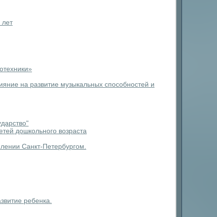
 лет
мотехники»
ияние на развитие музыкальных способностей и
ударство"
етей дошкольного возраста
млении Санкт-Петербургом.
звитие ребенка.