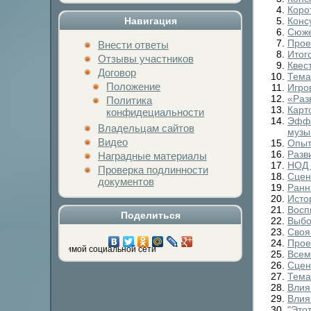
Коро
Навигация
Конс
Сюже
Прое
Внести ответы
Итог
Отзывы участников
Квес
Договор
Тема
Положение
Игро
«Раз
Политика
Карт
конфидециальности
Эффе
Владельцам сайтов
музы
Видео
Опыт
Разв
Наградные материалы
НОД 
Проверка подлинности
Сцен
документов
Ранн
Исто
Восп
Поделиться
Выбо
Своя
Прое
 кнопку любимой социальной сети
Всем
Сцен
Тема
Влия
Влия
"Это