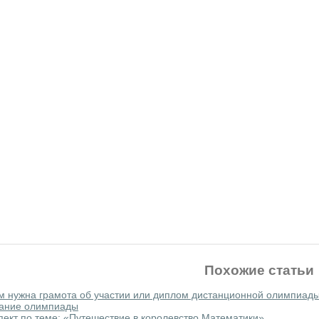
Похожие статьи
м нужна грамота об участии или диплом дистанционной олимпиад
ание олимпиады
пект по теме: «Путешествие в королевство Математики»