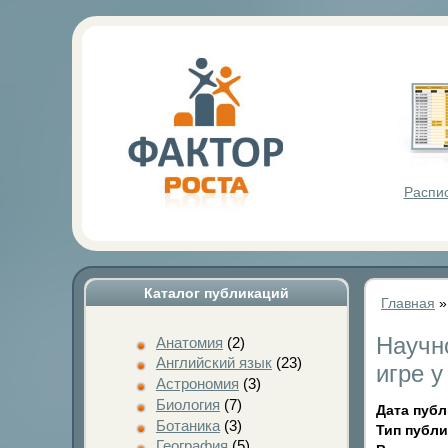
Фактор Р
Распи
Каталог публикаций
Главная
Научн
Анатомия
(2)
Английский язык
(23)
игре у
Астрономия
(3)
Биология
(7)
Дата пуб
Ботаника
(3)
Тип публ
География
(5)