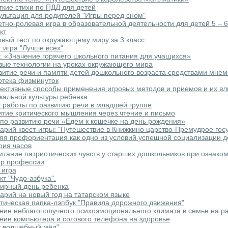
ткие стихи по ПДД для детей
ультация для родителей "Игры перед сном"
тно-ролевая игра в образовательной деятельности для детей 5 – 6
кт
овый тест по окружающему миру за 3 класс
т игра "Лучше всех"
: «Значение горячего школьного питания для учащихся»
вые технологии на уроках окружающего мира
витие речи и памяти детей дошкольного возраста средствами мне
отека физминуток
ктивные способы применения игровых методов и приемов и их вл
кальной культуры ребенка
 работы по развитию речи в младшей группе
итие критического мышления через чтение и письмо
по развитию речи «Едем к кошечке на день рождения»
арий квест-игры: "Путешествие в Книжкино царство-Премудрое гос
яя профориентация как одно из условий успешной социализации д
рия часов
итание патриотических чувств у старших дошкольников при ознако
р профессии
 игра
кт "Чудо-азбука".
ирный день ребенка
арий на новый год на татарском языке
тическая папка-лэпбук "Правила дорожного движения"
ние неблагополучного психоэмоционального климата в семье на ра
ние компьютера и сотового телефона на здоровье
т волшебный мёд"