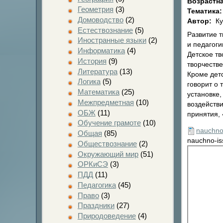
Возрастна
Геометрия
(3)
Тематика
Домоводство
(2)
Автор:
Ку
Естествознание
(5)
Развитие 
Иностранные языки
(2)
и педагоги
Информатика
(4)
Детское тв
История
(9)
творчеств
Литература
(13)
Кроме детс
Логика
(5)
говорит о
Математика
(25)
установке
Межпредметная
(10)
воздействи
ОБЖ
(11)
принятия,
Обучение грамоте
(10)
nauchno
Общая
(85)
nauchno-is
Обществознание
(2)
Окружающий мир
(51)
ОРКиСЭ
(3)
ПДД
(11)
Педагогика
(45)
Право
(3)
Праздники
(27)
Природоведение
(4)