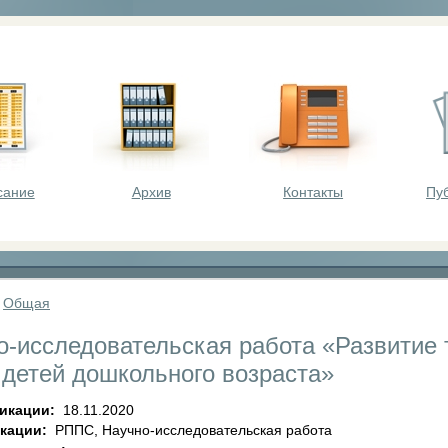
оста - викторины, олимпиады, конкурсы для шк
сание
Архив
Контакты
Пу
»
Общая
о-исследовательская работа «Развитие 
 детей дошкольного возраста»
ликации:
18.11.2020
икации:
РППС, Научно-исследовательская работа