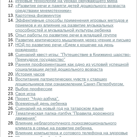
Игровые технологии на уроках окружающего мира
«Развитие речи и памяти детей дошкольного возраста
средствами мнемотехники»
Картотека физминуток
Эффективные способы применения игровых методов и
приемов и их влияние на развитие музыкальных
способностей и музыкальной культуры ребенка
Опыт работы по развитию речи в младшей группе
Развитие критического мышления через чтение и письмо
НОД по развитию речи «Едем к кошечке на день
рождения»
Сценарий квест-игры: "Путешествие в Книжкино царство-
Премудрое государство"
Ранняя профориентация как одно из условий успешной
социализации детей дошкольного возраста
История часов
Воспитание патриотических чувств у старших
дошкольников при ознакомлении Санкт-Петербургом.
Выбор профессии
Своя игра
Проект "Чудо-азбука".
Всемирный день ребенка
Сценарий на новый год на татарском языке
Тематическая папка-лэпбук "Правила дорожного
движения"
Влияние неблагополучного психоэмоционального
климата в семье на развитие ребенка.
Влияние компьютера и сотового телефона на здоровье