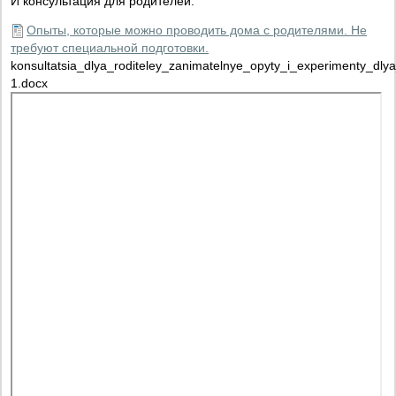
И консультация для родителей.
Опыты, которые можно проводить дома с родителями. Не
требуют специальной подготовки.
konsultatsia_dlya_roditeley_zanimatelnye_opyty_i_experimenty_dly
1.docx