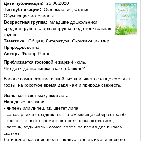
Дата публикации:
25.06.2020
Тип публикации:
Оформление, Статья,
Обучающие материалы
Возрастная группа:
младшие дошкольники,
средняя группа, старшая группа, подготовительная
группа
Тематика:
Общая, Литература, Окружающий мир,
Природоведение
Автор:
Фактор Роста
Приближается грозовой и жаркий июль.
Что дети-дошкольники знают об июле?
В июле самые жаркие и знойные дни, часто солнце сменяют
грозы, на короткое время даря нам и природе свежесть.
Июль называют макушкой лета.
Народные названия:
- липень или липец, т.к. цветет липа,
- сенозарник и страдник, т.к. в этом месяце собирают хлеб,
- косень, т.к. в это время косят поля с разнотравьем ,
- пасень, ведь июль - самое полезное время для выпаса
скотины.
Латинское название июля – юлиус, в честь имени первого