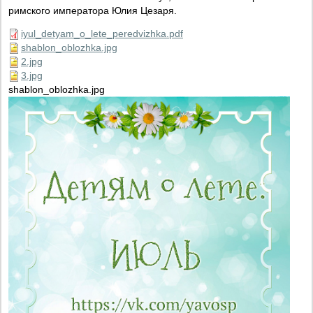
римского императора Юлия Цезаря.
iyul_detyam_o_lete_peredvizhka.pdf
shablon_oblozhka.jpg
2.jpg
3.jpg
shablon_oblozhka.jpg