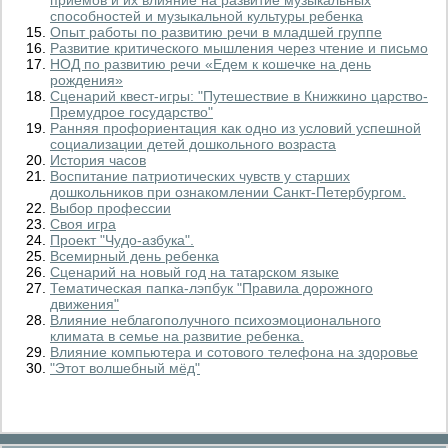
приемов и их влияние на развитие музыкальных
способностей и музыкальной культуры ребенка
Опыт работы по развитию речи в младшей группе
Развитие критического мышления через чтение и письмо
НОД по развитию речи «Едем к кошечке на день
рождения»
Сценарий квест-игры: "Путешествие в Книжкино царство-
Премудрое государство"
Ранняя профориентация как одно из условий успешной
социализации детей дошкольного возраста
История часов
Воспитание патриотических чувств у старших
дошкольников при ознакомлении Санкт-Петербургом.
Выбор профессии
Своя игра
Проект "Чудо-азбука".
Всемирный день ребенка
Сценарий на новый год на татарском языке
Тематическая папка-лэпбук "Правила дорожного
движения"
Влияние неблагополучного психоэмоционального
климата в семье на развитие ребенка.
Влияние компьютера и сотового телефона на здоровье
"Этот волшебный мёд"