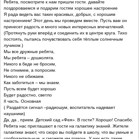
Ребята, посмотрите к нам пришли гости. давайте
поздороваемся и подарим гостям хорошее настроение
Я рада видеть вас таких красивых, добрых, с хорошим
настроением! Этот день мы проведем вместе. Пусть вам он
принесет радость и много новых интересных впечатлений.
(Протянуть руки вперёд и соединить их в центре круга. Тихо
постоять, пытаясь почувствовать себя тёплым солнечным
лучиком.)
Мы все дружные ребята,
Мы ребята – дошколята.
Никого в беде не бросим,
Не отнимем, а попросим.
Никого не обижаем.
Как заботиться – мы знаем.
Пусть всем будет хорошо
Будет радостно, светло
II часть. Основная
( Раздаётся сигнал –радиошум, воспитатель надевает
наушники)
Да, да , прием. Детский сад «Фея». В гости? Хорошо! Спасибо.
Ребята нас приглашают в гости на галактику знаний. Жители
галактики знают, что скоро вы пойдете в школу, что вы умные и
сообразительные, и сможете им помочь. У них есть такие