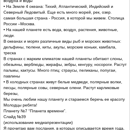
воздуха и воды
• На Земле 4 океана: Тихий, Атлантический, Индийский и
Северный Ледовитый. Еще есть много морей, рек, озер.
самая большая страна - Россия, в которой мы живем. Столица
России –Москва.
• На нашей планете есть вода, воздух, растения, животные,
люди.
В океанах и морях различные виды рыб и морских животных:
дельфины, тюлени, киты, акулы, морские коньки, камбала,
треска
В странах с жарким климатом нашей планеты обитают слоны,
обезьяны, верблюды, жирафы, зебры, кенгуру, носороги. Растут
пальмы, кактусы. Много птиц: страусы, пеликаны, попугаи,
павлины
• В холодных странах живут белые медведи, полярные волки,
песцы, полярные совы, северные олени. Растут карликовые
березы,
Мы очень любим нашу планету и стараемся беречь ее красоту
Молодцы ребята!
Планету №7 “Планета времени”.
Слайд №39
(использование медиапрезентации)
Я прочитаю вам послания, в которых описывается время года,