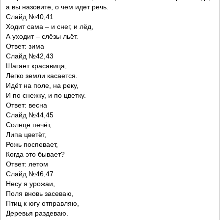
а вы назовите, о чем идет речь.
Слайд №40,41
Ходит сама – и снег, и лёд,
А уходит – слёзы льёт.
Ответ: зима
Слайд №42,43
Шагает красавица,
Легко земли касается.
Идёт на поле, на реку,
И по снежку, и по цветку.
Ответ: весна
Слайд №44,45
Солнце печёт,
Липа цветёт,
Рожь поспевает,
Когда это бывает?
Ответ: летом
Слайд №46,47
Несу я урожаи,
Поля вновь засеваю,
Птиц к югу отправляю,
Деревья раздеваю.