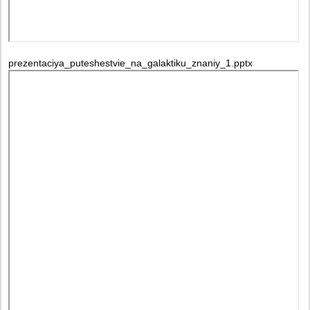
prezentaciya_puteshestvie_na_galaktiku_znaniy_1.pptx