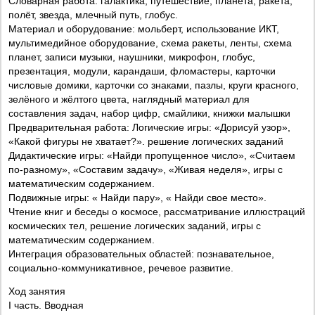
Словарная работа: галактика, путешествие, планета, ракета,
полёт, звезда, млечный путь, глобус.
Материал и оборудование: мольберт, использование ИКТ,
мультимедийное оборудование, схема ракеты, ленты, схема
планет, записи музыки, наушники, микрофон, глобус,
презентация, модули, карандаши, фломастеры, карточки
числовые домики, карточки со знаками, пазлы, круги красного,
зелёного и жёлтого цвета, наглядный материал для
составления задач, набор цифр, смайлики, книжки малышки
Предварительная работа: Логические игры: «Дорисуй узор»,
«Какой фигуры не хватает?». решение логических заданий
Дидактические игры: «Найди пропущенное число», «Считаем
по-разному», «Составим задачу», «Живая неделя», игры с
математическим содержанием.
Подвижные игры: « Найди пару», « Найди свое место».
Чтение книг и беседы о космосе, рассматривание иллюстраций
космических тел, решение логических заданий, игры с
математическим содержанием.
Интеграция образовательных областей: познавательное,
социально-коммуникативное, речевое развитие.
Ход занятия
I часть. Вводная