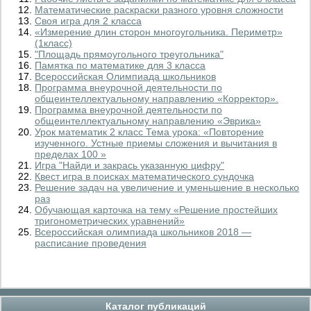
Математические раскраски разного уровня сложности
Своя игра для 2 класса
«Измерение длин сторон многоугольника. Периметр»
(1класс)
"Площадь прямоугольного треугольника"
Памятка по математике для 3 класса
Всероссийская Олимпиада школьников
Программа внеурочной деятельности по
общеинтеллектуальному направлению «Корректор».
Программа внеурочной деятельности по
общеинтеллектуальному направлению «Эврика»
Урок математик 2 класс Тема урока: «Повторение
изученного. Устные приемы сложения и вычитания в
пределах 100 »
Игра "Найди и закрась указанную цифру"
Квест игра в поисках математического сундочка
Решение задач на увеличение и уменьшение в несколько
раз
Обучающая карточка на тему «Решение простейших
тригонометрических уравнений»
Всероссийская олимпиада школьников 2018 —
расписание проведения
Каталог публикаций