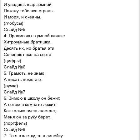
И увидишь шар земной.
Покажу тебе все страны
И моря, и океаны.
(глобусы)
Слайд №5
4. Проживают в умной книжке
Хитроумные братишки.
Десять их, но братья эти
Сочиняют все на свете.
(цифры)
Слайд №6
5. Грамоты не знаю,
А писать помогаю.
(ручка)
Слайд №7
6. Зимою в школу он бежит,
А летом в комнате лежит.
Как только очень настает,
Меня он за руку берет.
(портфель)
Слайд №8
7. То я в клетку, то в линейку.