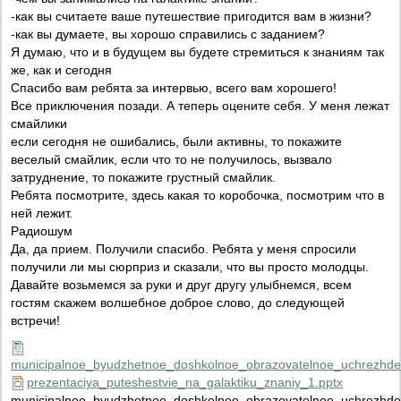
-как вы считаете ваше путешествие пригодится вам в жизни?
-как вы думаете, вы хорошо справились с заданием?
Я думаю, что и в будущем вы будете стремиться к знаниям так
же, как и сегодня
Спасибо вам ребята за интервью, всего вам хорошего!
Все приключения позади. А теперь оцените себя. У меня лежат
смайлики
если сегодня не ошибались, были активны, то покажите
веселый смайлик, если что то не получилось, вызвало
затруднение, то покажите грустный смайлик.
Ребята посмотрите, здесь какая то коробочка, посмотрим что в
ней лежит.
Радиошум
Да, да прием. Получили спасибо. Ребята у меня спросили
получили ли мы сюрприз и сказали, что вы просто молодцы.
Давайте возьмемся за руки и друг другу улыбнемся, всем
гостям скажем волшебное доброе слово, до следующей
встречи!
municipalnoe_byudzhetnoe_doshkolnoe_obrazovatelnoe_uchrezhde
prezentaciya_puteshestvie_na_galaktiku_znaniy_1.pptx
municipalnoe_byudzhetnoe_doshkolnoe_obrazovatelnoe_uchrezhde