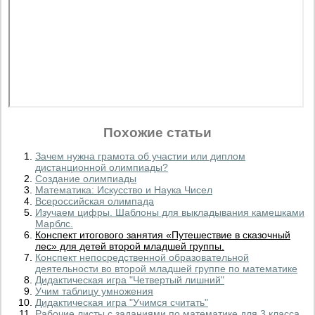
Похожие статьи
Зачем нужна грамота об участии или диплом
дистанционной олимпиады?
Создание олимпиады
Математика: Искусство и Наука Чисел
Всероссийская олимпада
Изучаем цифры. Шаблоны для выкладывания камешками
Марблс.
Конспект итогового занятия «Путешествие в сказочный
лес» для детей второй младшей группы.
Конспект непосредственной образовательной
деятельности во второй младшей группе по математике
Дидактическая игра "Четвертый лишний"
Учим таблицу умножения
Дидактическая игра "Учимся считать"
Рабочие листы с заданиями по математике для 3 класса