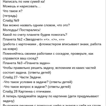
Написать по ним сумей ка!
Можешь и нарисовать…
Что такое я?
(тетрадь)
Слайд №9
Как можно назвать одним словом, что это?
Молодцы! Постарались!
Какой по счету планете будем помогать?
Планета №2 «Звездочет» «<». «>», «=»
(работа с карточками , фломастером вписывают знаки, работа
на ковре)
Поменяйтесь своими работами с соседом, проверьте, как
справился ваш сосед?
Планета №3 «Планета задач»
Чтобы правильно решить задачу, вспомним из каких частей
состоит задача. (ответы детей)
Слайд 27- Части Задачи.
-Что такое условие в задаче? (ответы детей)
-Что такое вопрос в задаче? (ответы детей)
Слайд 28 Картинка с птичками.
А теперь придумайте задачу по картинке (дети придумывают
задачу)
Выложите решение с помощью цифр и знаков у себя на столе.