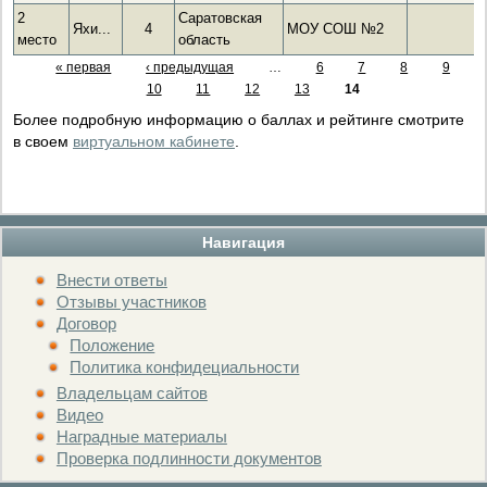
2
Саратовская
Яхи...
4
МОУ СОШ №2
место
область
« первая
‹ предыдущая
…
6
7
8
9
10
11
12
13
14
Более подробную информацию о баллах и рейтинге смотрите
в своем
виртуальном кабинете
.
Навигация
Внести ответы
Отзывы участников
Договор
Положение
Политика конфидециальности
Владельцам сайтов
Видео
Наградные материалы
Проверка подлинности документов