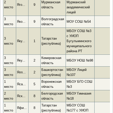
2
Мурманская
Мурманский
Яго...
9
место
область
академический
лицей
3
Волгоградская
Яко...
9
МОУ СОШ №54
место
область
МБОУ СОШ №3
с УИОП
3
Татарстан
Яку...
1
Бугульминского
место
(республика)
муниципального
района РТ
3
Кемеровская
Яку...
2
МБОУ НОШ №98
место
область
3
Башкортостан
МБОУ Лицей
Япп...
2
место
(республика)
№107
1
Воронежская
МБОУ БГО СОШ
Яса...
5
место
область
№3
2
Белгородская
МБОУ Гимназия
Яск...
8
место
область
№18
1
Татарстан
МБОУ СОШ
Яфи...
8
место
(республика)
№177 с УИОП