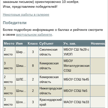
заказным письмом) ориентировочно 10 ноября.
Итак, представляем победителей!
Некоторые работы в галерее
Победители
Более подробную информацию о баллах и рейтинге смотрите
в своем
виртуальном кабинете
.
Место
Имя
Класс
Субъект
Уч. зав.
Номинац
2
Смоленская
МБОУ СШ №29 с
Шир...
3
место
область
УИОП
МБОУ
3
Кемеровская
Шиш...
8
Металлурговская
место
область
СОШ
2
Кемеровская
ШЛЕ...
2
МБОУ СОШ №45
место
область
3
Нижегородская
Шлы...
2
МБОУ СОШ №5
место
область
3
Краснодарский
Шля...
3
МАОУ СОШ №33
место
край