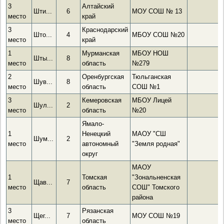
3
Алтайский
Шти...
6
МОУ СОШ № 13
место
край
3
Краснодарский
Што...
4
МБОУ СОШ №20
место
край
1
Мурманская
МБОУ НОШ
Шты...
8
место
область
№279
2
Оренбургская
Тюльганская
Шув...
8
место
область
СОШ №1
3
Кемеровская
МБОУ Лицей
Шул...
2
место
область
№20
Ямало-
1
Ненецкий
МАОУ "СШ
Шум...
2
место
автономный
"Земля родная"
округ
МАОУ
1
Томская
"Зональненская
Щав...
7
место
область
СОШ" Томского
района
3
Рязанская
Щег...
7
МОУ СОШ №19
место
область