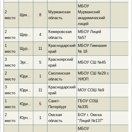
МБОУ
2
Мурманская
Мурманский
Щек...
8
место
область
академический
лицей
2
Кемеровская
МБОУ Лицей
Щер...
4
место
область
№57
1
Краснодарский
МБОУ Гимназия
Щур...
11
место
край
№ 18
3
Красноярский
Эрг...
5
МБОУ СШ №45
место
край
2
Смоленская
МБОУ СШ №29 с
Юде...
1
место
область
УИОП
3
Краснодарский
Юди...
11
МОУ СОШ №9
место
край
1
Санкт-
ГБОУ СОШ
Юди...
5
место
Петербург
№335
2
Омская
БОУ г. Омска
Юрч...
1
место
область
"Лицей №137"
МБОУ