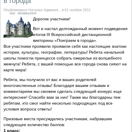
в города"
Опубликовано Наталья Админис... в 01 ноября 2011
итоги
поиграем в города
Дорогие участники!
Вот и настал долгожданный момент подведения
итогов III Всероссийской дистанционной
викторины «Поиграем в города».
Все участники проявили проявили себя как настоящие знатоки
истории, культуры, географии, литературы! Ребята начальной
школы помогли принцессе собрать ожерелье из волшебного
жемчуга! Ребята, с вашей помощью все города снова сияют на
карте мира!
Ребята, мы получили от вас и ваших родителей
многочисленные отзывы! Благодаря вашим отзывам и
комментариям мы сможем сделать следующий конкурс еще
интереснее! Спасибо вам за них! Также мы благодарны тем
ребятам, кто смог найти несколько подходящих под все
условия вопроса ответы!
Призовые места присуждались участникам, набравшим
следующее количество баллов:
1 класс: