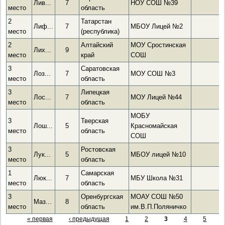
Лив...
7
НОУ СОШ №39
место
область
2
Татарстан
Лиф...
7
МБОУ Лицей №2
место
(республика)
2
Алтайский
МОУ Сростинская
Лих...
9
место
край
СОШ
3
Саратовская
Лоз...
7
МОУ СОШ №3
место
область
3
Липецкая
Лос...
7
МОУ Лицей №44
место
область
МОБУ
3
Тверская
Лош...
5
Красномайская
место
область
СОШ
3
Ростовская
Лук...
5
МБОУ лицей №10
место
область
1
Самарская
Люк...
7
МБУ Школа №31
место
область
3
Оренбургская
МОАУ СОШ №50
Маз...
8
место
область
им.В.П.Поляничко
« первая
‹ предыдущая
1
2
3
4
5