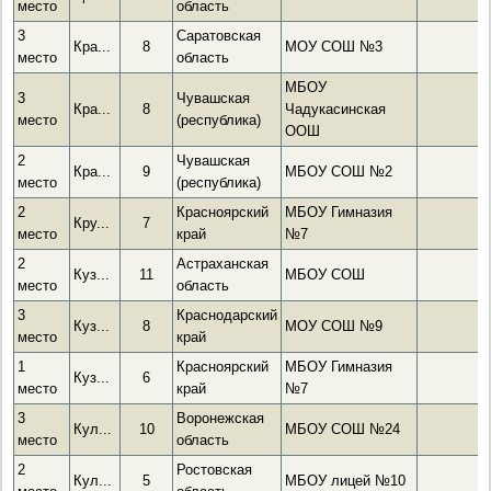
место
область
3
Саратовская
Кра...
8
МОУ СОШ №3
место
область
МБОУ
3
Чувашская
Кра...
8
Чадукасинская
место
(республика)
ООШ
2
Чувашская
Кра...
9
МБОУ СОШ №2
место
(республика)
2
Красноярский
МБОУ Гимназия
Кру...
7
место
край
№7
2
Астраханская
Куз...
11
МБОУ СОШ
место
область
3
Краснодарский
Куз...
8
МОУ СОШ №9
место
край
1
Красноярский
МБОУ Гимназия
Куз...
6
место
край
№7
3
Воронежская
Кул...
10
МБОУ СОШ №24
место
область
2
Ростовская
Кул...
5
МБОУ лицей №10