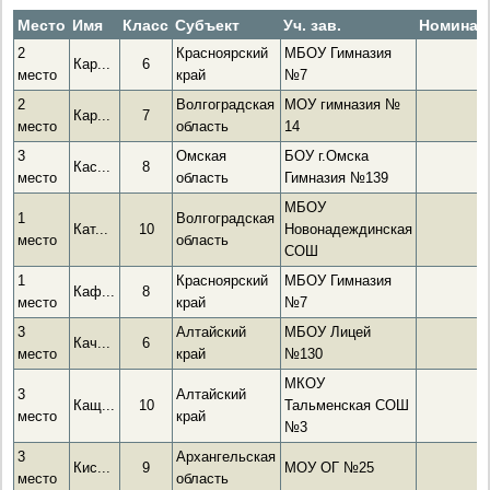
Место
Имя
Класс
Субъект
Уч. зав.
Номинац
2
Красноярский
МБОУ Гимназия
Кар...
6
место
край
№7
2
Волгоградская
МОУ гимназия №
Кар...
7
место
область
14
3
Омская
БОУ г.Омска
Кас...
8
место
область
Гимназия №139
МБОУ
1
Волгоградская
Кат...
10
Новонадеждинская
место
область
СОШ
1
Красноярский
МБОУ Гимназия
Каф...
8
место
край
№7
3
Алтайский
МБОУ Лицей
Кач...
6
место
край
№130
МКОУ
3
Алтайский
Кащ...
10
Тальменская СОШ
место
край
№3
3
Архангельская
Кис...
9
МОУ ОГ №25
место
область