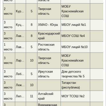
место
область
МОБУ
2
Тверская
Кур...
5
Красномайская
место
область
СОШ
3
Куц...
8
ХМАО - Югра
МБОУ лицей №1
место
3
Краснодарский
Лав...
8
МБОУ СОШ №4
место
край
1
Ростовская
Лав...
5
МБОУ лицей №10
место
область
МОБУ
3
Тверская
Лар...
10
Красномайская
место
область
СОШ
3
Иркутская
Дом детского
Леб...
5
место
область
творчества № 5
3
Татарстан
Леж...
10
место
(республика)
3
Алтайский
Леп...
11
МОУ ТСОШ №2
место
край
3
Воронежская