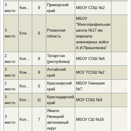
3
Приморский
Кия...
9
МБОУ СОШ №2
место
край
МБОУ
"Многопрофильная
3
Рязанская
школа №17 им.
Кли...
6
место
область
маршала
инженерных войск
А.И.Прошлякова"
2
Татарстан
Кня...
8
МБОУ СОШ №6
место
(республика)
3
Алтайский
Кож...
9
МОУ ТСОШ №2
место
край
1
Красноярский
МБОУ Гимназия
Коз...
6
место
край
№7
3
Краснодарский
Кол...
11
МОУ СОШ №9
место
край
Ямало-
3
Ненецкий
Кол...
7
МБОУ СШ №16
место
автономный
округ