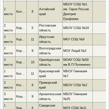
МБОУ СОШ №1
2
Алтайский
им. Героя России
Кол...
8
место
край
Дмитрия
Ерофеева
2
Ростовская
Кор...
5
МБОУ СОШ №24
место
область
3
Иркутская
Кор...
11
МКУ СОШ №9
место
область
2
Волгоградская
Кор...
9
МОУ Лицей №2
место
область
3
Оренбургская
МОАУ СОШ №50
Кор...
10
место
область
им.В.П.Поляничко
1
Красноярский
МБОУ Гимназия
Кос...
11
место
край
№7
3
Приморский
Кос...
8
МБОУ СОШ №2
место
край
3
Архангельская
МБОУ Гимназия
Кош...
9
место
область
№25
1
Самарская
Кра...
6
МОУ СОШ №11