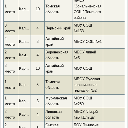
МАОУ
1
Томская
"Зональненская
Кал...
10
место
область
СОШ" Томского
района
3
МОУ СОШ
Кал...
4
Пермский край
место
№153
2
Алтайский
Кал...
3
МБОУ СОШ №1
место
край
2
Воронежская
МБОУ лицей
Кам...
4
место
область
№5
3
Алтайский
Кар...
10
МОУ СОШ
место
край
МБОУ Русская
1
Томская
Кар...
5
классическая
место
область
гимназия №2
1
Мурманская
МОУ СОШ
Кар...
5
место
область
№289
2
Липецкая
МБОУ "Лицей
Кар...
4
место
область
№5 г.Ельца"
2
Омская
БОУ Гимназия
Кар...
8