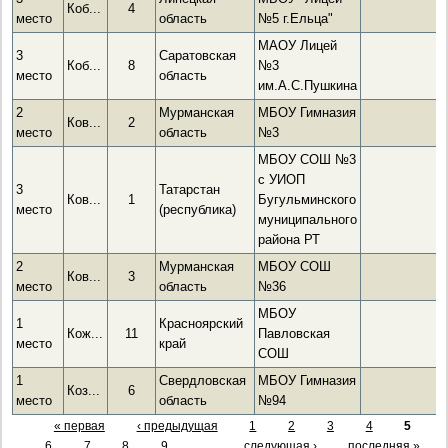
Коб...
4
место
область
№5 г.Ельца"
МАОУ Лицей
3
Саратовская
Коб...
8
№3
место
область
им.А.С.Пушкина
2
Мурманская
МБОУ Гимназия
Ков...
2
место
область
№3
МБОУ СОШ №3
с УИОП
3
Татарстан
Ков...
1
Бугульминского
место
(республика)
муниципального
района РТ
2
Мурманская
МБОУ СОШ
Ков...
3
место
область
№36
МБОУ
1
Красноярский
Кож...
11
Павловская
место
край
СОШ
1
Свердловская
МБОУ Гимназия
Коз...
6
место
область
№94
« первая
‹ предыдущая
1
2
3
4
5
6
7
8
9
…
следующая ›
последняя »