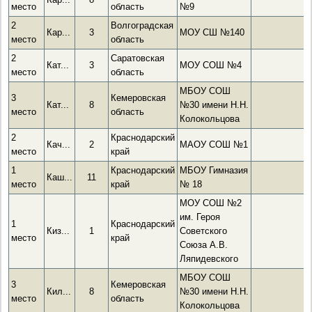
место
область
№9
2
Волгоградская
Кар...
3
МОУ СШ №140
место
область
2
Саратовская
Кат...
3
МОУ СОШ №4
место
область
МБОУ СОШ
3
Кемеровская
Кат...
8
№30 имени Н.Н.
место
область
Колокольцова
2
Краснодарский
Кач...
2
МАОУ СОШ №1
место
край
1
Краснодарский
МБОУ Гимназия
Каш...
11
место
край
№ 18
МОУ СОШ №2
им. Героя
1
Краснодарский
Киз...
1
Советского
место
край
Союза А.В.
Ляпидевского
МБОУ СОШ
3
Кемеровская
Кил...
8
№30 имени Н.Н.
место
область
Колокольцова