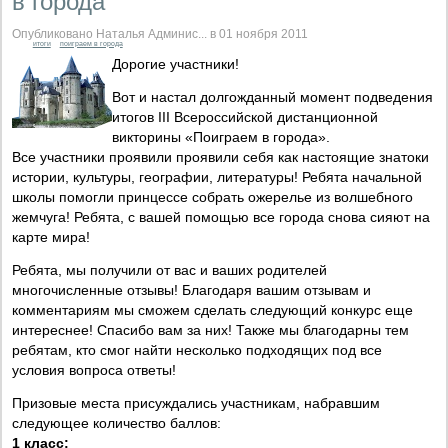
в города"
Опубликовано Наталья Админис... в 01 ноября 2011
итоги
поиграем в города
Дорогие участники!
Вот и настал долгожданный момент подведения
итогов III Всероссийской дистанционной
викторины «Поиграем в города».
Все участники проявили проявили себя как настоящие знатоки
истории, культуры, географии, литературы! Ребята начальной
школы помогли принцессе собрать ожерелье из волшебного
жемчуга! Ребята, с вашей помощью все города снова сияют на
карте мира!
Ребята, мы получили от вас и ваших родителей
многочисленные отзывы! Благодаря вашим отзывам и
комментариям мы сможем сделать следующий конкурс еще
интереснее! Спасибо вам за них! Также мы благодарны тем
ребятам, кто смог найти несколько подходящих под все
условия вопроса ответы!
Призовые места присуждались участникам, набравшим
следующее количество баллов:
1 класс: