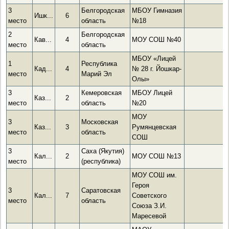
3
Белгородская
МБОУ Гимназия
Ишк...
6
место
область
№18
2
Белгородская
Кав...
4
МОУ СОШ №40
место
область
МБОУ «Лицей
1
Республика
Кад...
4
№ 28 г. Йошкар-
место
Марий Эл
Олы»
3
Кемеровская
МБОУ Лицей
Каз...
2
место
область
№20
МОУ
3
Московская
Каз...
3
Румянцевская
место
область
СОШ
3
Саха (Якутия)
Кал...
2
МОУ СОШ №13
место
(республика)
МОУ СОШ им.
Героя
3
Саратовская
Кал...
7
Советского
место
область
Союза З.И.
Маресевой