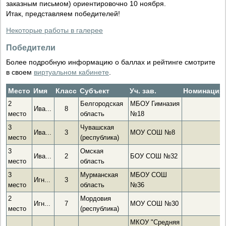
заказным письмом) ориентировочно 10 ноября.
Итак, представляем победителей!
Некоторые работы в галерее
Победители
Более подробную информацию о баллах и рейтинге смотрите
в своем
виртуальном кабинете
.
Место
Имя
Класс
Субъект
Уч. зав.
Номинация
2
Белгородская
МБОУ Гимназия
Ива...
8
место
область
№18
3
Чувашская
Ива...
3
МОУ СОШ №8
место
(республика)
3
Омская
Ива...
2
БОУ СОШ №32
место
область
3
Мурманская
МБОУ СОШ
Игн...
3
место
область
№36
2
Мордовия
Игн...
7
МОУ СОШ №30
место
(республика)
МКОУ "Средняя