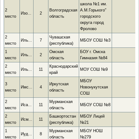
школа №1 им.
2
Волгоградская
А.М.Горького"
Изо...
2
место
область
городского
округа город
Фролово
2
Чувашская
Иль...
7
МБОУ СОШ №3
место
(республика)
1
Омская
БОУ г. Омска
Иль...
2
место
область
Гимназия №84
2
Краснодарский
Иль...
11
МОУ СОШ №9
место
край
МБОУ
3
Иркутская
Имс...
4
Новонукутская
место
область
СОШ
2
Мурманская
Иса...
11
МБОУ СОШ №8
место
область
2
Башкортостан
МБОУ Лицей
Исм...
11
место
(республика)
№21
1
Мурманская
МБОУ НОШ
Иуд...
8
место
область
№279