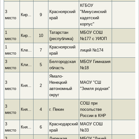
КГБОУ
3
Красноярский
"Минусинский
Кир...
9
место
край
кадетский
корпус"
1
Татарстан
МБОУ СОШ
Кир...
10
место
(республика)
№177 с УИОП
1
Красноярский
Кле...
7
лицей №174
место
край
3
Белгородская
МБОУ Гимназия
Кли...
5
место
область
№18
Ямало-
3
Ненецкий
МАОУ "СШ
Кня...
2
место
автономный
"Земля родная"
округ
СОШ при
3
Кня...
4
г. Пекин
посольстве
место
России в КНР
3
Краснодарский
МАОУ СОШ
Кня...
6
место
край
№33
3
Липецкая
МБОУ "Лицей