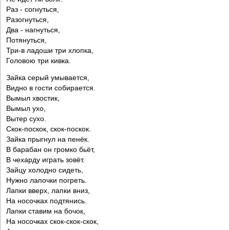
Раз - согнуться,
Разогнуться,
Два - нагнуться,
Потянуться,
Три-в ладоши три хлопка,
Головою три кивка.
Зайка серый умывается,
Видно в гости собирается.
Вымыл хвостик,
Вымыл ухо,
Вытер сухо.
Скок-поскок, скок-поскок.
Зайка прыгнул на пенёк.
В барабан он громко бьёт,
В чехарду играть зовёт.
Зайцу холодно сидеть,
Нужно лапочки погреть.
Лапки вверх, лапки вниз,
На носочках подтянись.
Лапки ставим на бочок,
На носочках скок-скок-скок,