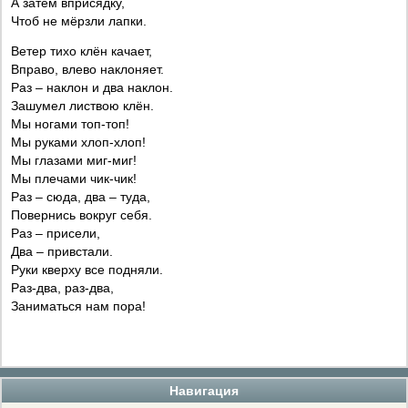
А затем вприсядку,
Чтоб не мёрзли лапки.
Ветер тихо клён качает,
Вправо, влево наклоняет.
Раз – наклон и два наклон.
Зашумел листвою клён.
Мы ногами топ-топ!
Мы руками хлоп-хлоп!
Мы глазами миг-миг!
Мы плечами чик-чик!
Раз – сюда, два – туда,
Повернись вокруг себя.
Раз – присели,
Два – привстали.
Руки кверху все подняли.
Раз-два, раз-два,
Заниматься нам пора!
Навигация