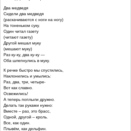
Два медведя
Сидели два медведя
(рacкачиваются с ноги на ногу)
На тоненьком суку.
Один читал газету
(читают газету)
Другой мешал муку
(мешают муку)
Раз ку-ку, два ку-ку —
Оба шлепнулись в муку.
К речке быстро мы спустились,
Наклонились и умылись:
Раз, два, три, четыре-
Вот как славно.
Освежились!
А теперь поплыли дружно.
Делать так руками нужно:
Вместе – раз, это брасс,
Одной, другой – кроль.
Все, как один.
Плывём, как дельфин.