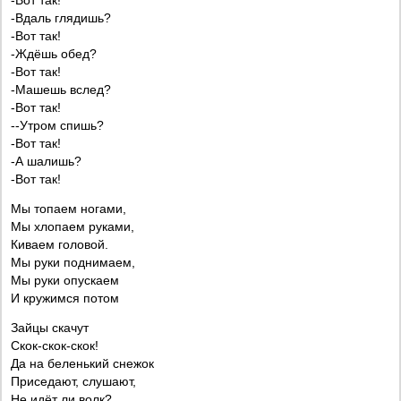
-Вот так!
-Вдаль глядишь?
-Вот так!
-Ждёшь обед?
-Вот так!
-Машешь вслед?
-Вот так!
--Утром спишь?
-Вот так!
-А шалишь?
-Вот так!
Мы топаем ногами,
Мы хлопаем руками,
Киваем головой.
Мы руки поднимаем,
Мы руки опускаем
И кружимся потом
Зайцы скачут
Скок-скок-скок!
Да на беленький снежок
Приседают, слушают,
Не идёт ли волк?