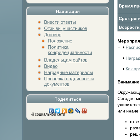
Время пр
Навигация
Срок рег
Внести ответы
Возрастн
Отзывы участников
Договор
Положение
Мероприят
Политика
Распи
конфидециальности
Награ
Владельцам сайтов
Видео
Как пр
Наградные материалы
Проверка подлинности
Внимание
документов
Окружающи
Сегодня м
Поделиться
удивителен
или иначе
кнопку любимой социальной сети
отве
разг
реши