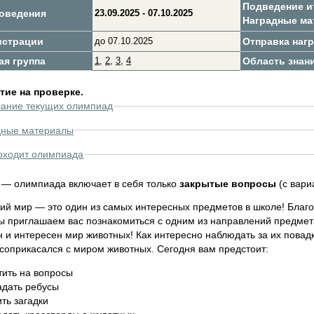
Подведение и
оведения
23.09.2025 - 07.10.2025
Наградные м
истрации
до 07.10.2025
Отправка нагр.
ая группа
1
,
2
,
3
,
4
Область знан
ие на проверке.
сание текущих олимпиад
дные материалы
оходит олимпиада
— олимпиада включает в себя только
закрытые вопросы
(с вари
й мир — это один из самых интересных предметов в школе! Благод
ы приглашаем вас познакомиться с одним из направлений предме
 и интересен мир животных! Как интересно наблюдать за их повадк
 соприкасался с миром животных. Сегодня вам предстоит:
тить на вопросы
адать ребусы
ть загадки