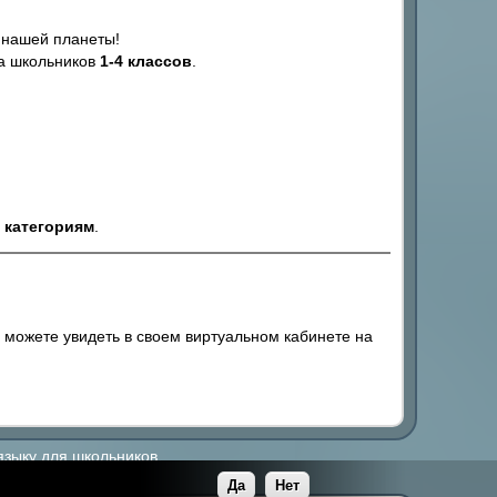
 нашей планеты!
а школьников
1-4 классов
.
 категориям
.
 можете увидеть в своем виртуальном кабинете на
языку для школьников.
Да
Нет