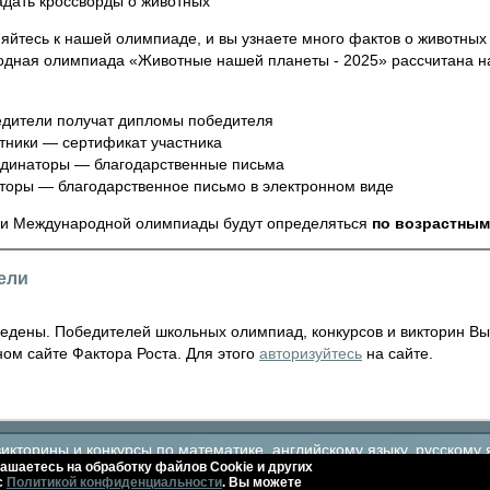
адать кроссворды о животных
яйтесь к нашей олимпиаде, и вы узнаете много фактов о животных
дная олимпиада «Животные нашей планеты - 2025» рассчитана н
дители получат дипломы победителя
тники — сертификат участника
динаторы — благодарственные письма
торы — благодарственное письмо в электронном виде
и Международной олимпиады будут определяться
по возрастным
ели
ведены. Победителей школьных олимпиад, конкурсов и викторин Вы
ом сайте Фактора Роста. Для этого
авторизуйтесь
на сайте.
кторины и конкурсы по математике, английскому языку, русскому 
ашаетесь на обработку файлов Сookie и других
с
Политикой конфиденциальности
. Вы можете