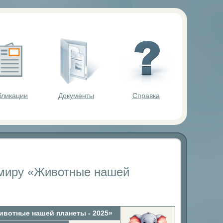
ольников.
бликации
Документы
Справка
миру «Животные нашей
вотные нашей планеты - 2025»