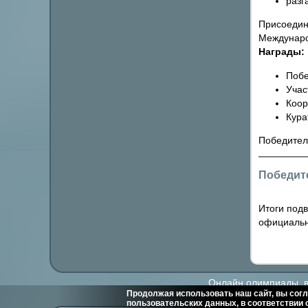
разг
Присоедин
Междунаро
Награды:
Побе
Учас
Коор
Кура
Победител
Победит
Итоги под
официальн
Онлайн олимпиады, ви
Продолжая использовать наш сайт, вы согл
пользовательских данных, в соответствии 