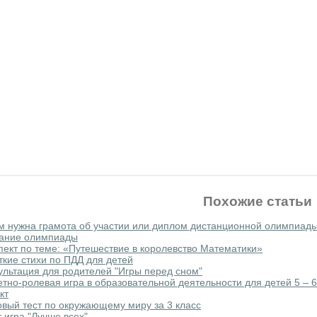
Похожие статьи
м нужна грамота об участии или диплом дистанционной олимпиад
ание олимпиады
пект по теме: «Путешествие в королевство Математики»
ткие стихи по ПДД для детей
ультация для родителей "Игры перед сном"
тно-ролевая игра в образовательной деятельности для детей 5 – 6
кт
овый тест по окружающему миру за 3 класс
т игра "Лучше всех"