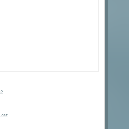
ы?
 лет