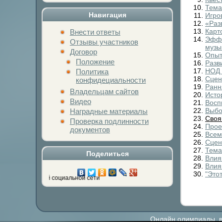
Тема
Навигация
Игро
«Раз
Карт
Внести ответы
Эффе
Отзывы участников
музы
Договор
Опыт
Положение
Разв
НОД 
Политика
Сцен
конфидециальности
Ранн
Владельцам сайтов
Исто
Видео
Восп
Выбо
Наградные материалы
Своя
Проверка подлинности
Прое
документов
Всем
Сцен
Тема
Поделиться
Влия
Влия
"Это
опку любимой социальной сети
Онлайн олимпиады, ви