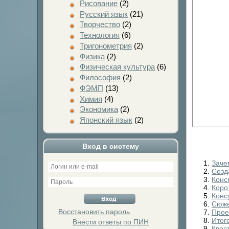
Рисование
(2)
Русский язык
(21)
Творчество
(2)
Технология
(6)
Тригонометрия
(2)
Физика
(2)
Физическая культура
(6)
Философия
(2)
ФЭМП
(13)
Химия
(4)
Экономика
(2)
Японский язык
(2)
Вход в систему
Заче
Созд
Конс
Коро
Конс
Сюже
Восстановить пароль
Прое
Итог
Внести ответы по ПИН
Квес