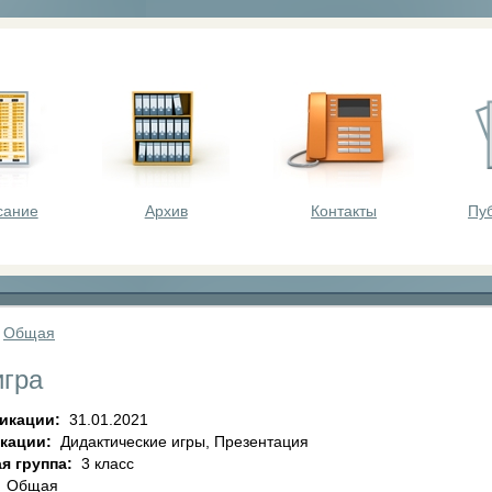
оста - викторины, олимпиады, конкурсы для шк
сание
Архив
Контакты
Пу
»
Общая
игра
ликации:
31.01.2021
икации:
Дидактические игры, Презентация
я группа:
3 класс
:
Общая