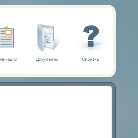
ольников.
бликации
Документы
Справка