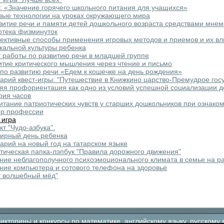
: «Значение горячего школьного питания для учащихся»
вые технологии на уроках окружающего мира
витие речи и памяти детей дошкольного возраста средствами мне
отека физминуток
ктивные способы применения игровых методов и приемов и их вл
кальной культуры ребенка
 работы по развитию речи в младшей группе
итие критического мышления через чтение и письмо
по развитию речи «Едем к кошечке на день рождения»
арий квест-игры: "Путешествие в Книжкино царство-Премудрое гос
яя профориентация как одно из условий успешной социализации д
рия часов
итание патриотических чувств у старших дошкольников при ознако
р профессии
 игра
кт "Чудо-азбука".
ирный день ребенка
арий на новый год на татарском языке
тическая папка-лэпбук "Правила дорожного движения"
ние неблагополучного психоэмоционального климата в семье на ра
ние компьютера и сотового телефона на здоровье
т волшебный мёд"
кторины и конкурсы по математике, английскому языку, русскому 