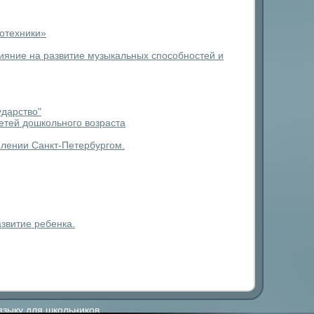
мотехники»
ияние на развитие музыкальных способностей и
ударство"
етей дошкольного возраста
млении Санкт-Петербургом.
звитие ребенка.
языку для школьников.