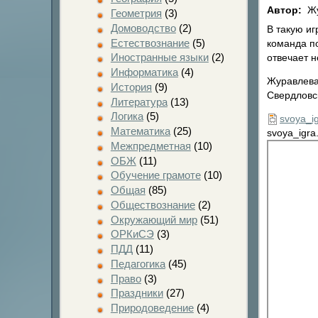
Автор:
Жу
Геометрия
(3)
Домоводство
(2)
В такую иг
Естествознание
(5)
команда по
Иностранные языки
(2)
отвечает н
Информатика
(4)
Журавлева
История
(9)
Свердловс
Литература
(13)
Логика
(5)
svoya_ig
Математика
(25)
svoya_igra
Межпредметная
(10)
ОБЖ
(11)
Обучение грамоте
(10)
Общая
(85)
Обществознание
(2)
Окружающий мир
(51)
ОРКиСЭ
(3)
ПДД
(11)
Педагогика
(45)
Право
(3)
Праздники
(27)
Природоведение
(4)