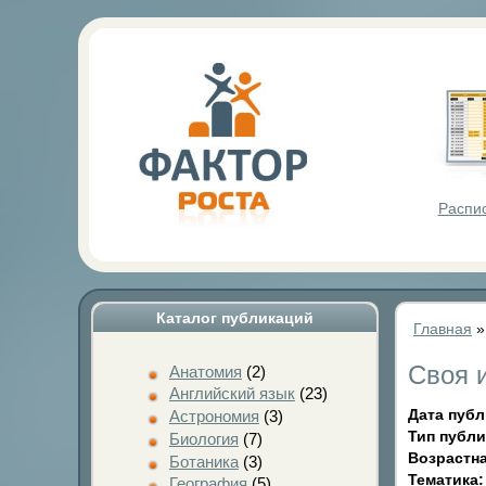
Фактор Р
Распи
Каталог публикаций
Главная
Своя 
Анатомия
(2)
Английский язык
(23)
Дата пуб
Астрономия
(3)
Тип публ
Биология
(7)
Возрастна
Ботаника
(3)
Тематика
География
(5)