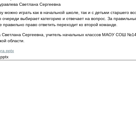
равлева Светлана Сергеевна
ру можно играть как в начальной школе, так и с детьми старшего в
 очереди выбирает категорию и отвечает на вопрос. За правильны
е правильно право ответить переходит ко второй команде.
 Светлана Сергеевна, учитель начальных классов МАОУ СОШ №142,
кой области.
ra.pptx
.pptx