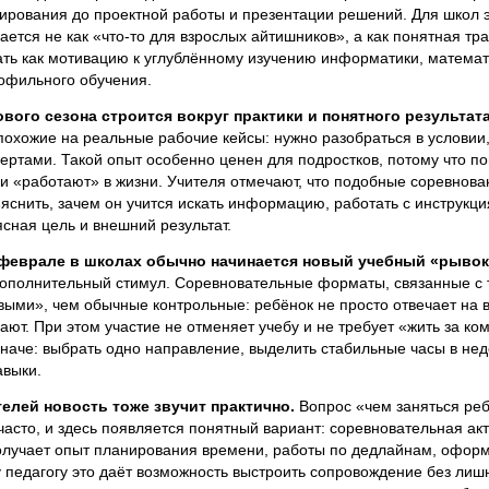
ирования до проектной работы и презентации решений. Для школ эт
ется не как «что-то для взрослых айтишников», а как понятная тр
ть как мотивацию к углублённому изучению информатики, математи
офильного обучения.
вого сезона строится вокруг практики и понятного результата
похожие на реальные рабочие кейсы: нужно разобраться в условии
ертами. Такой опыт особенно ценен для подростков, потому что п
они «работают» в жизни. Учителя отмечают, что подобные соревно
снить, зачем он учится искать информацию, работать с инструкция
ясная цель и внешний результат.
-феврале в школах обычно начинается новый учебный «рывок
дополнительный стимул. Соревновательные форматы, связанные с 
ыми», чем обычные контрольные: ребёнок не просто отвечает на во
ают. При этом участие не отменяет учебу и не требует «жить за к
наче: выбрать одно направление, выделить стабильные часы в нед
авыки.
елей новость тоже звучит практично.
Вопрос «чем заняться реб
часто, и здесь появляется понятный вариант: соревновательная ак
олучает опыт планирования времени, работы по дедлайнам, оформл
педагогу это даёт возможность выстроить сопровождение без лишне