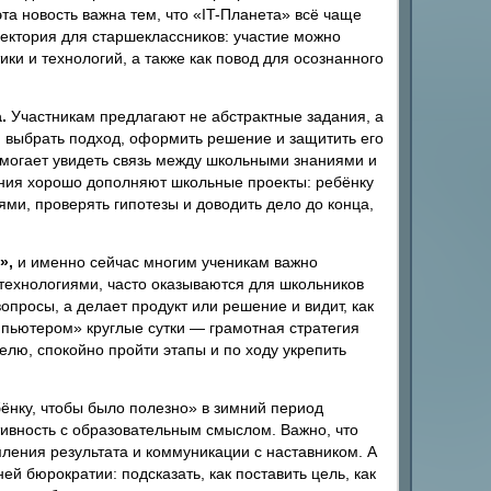
а новость важна тем, что «IT-Планета» всё чаще
аектория для старшеклассников: участие можно
ки и технологий, а также как повод для осознанного
.
Участникам предлагают не абстрактные задания, а
, выбрать подход, оформить решение и защитить его
омогает увидеть связь между школьными знаниями и
вания хорошо дополняют школьные проекты: ребёнку
ми, проверять гипотезы и доводить дело до конца,
»,
и именно сейчас многим ученикам важно
технологиями, часто оказываются для школьников
просы, а делает продукт или решение и видит, как
омпьютером» круглые сутки — грамотная стратегия
елю, спокойно пройти этапы и по ходу укрепить
ёнку, чтобы было полезно» в зимний период
тивность с образовательным смыслом. Важно, что
ения результата и коммуникации с наставником. А
й бюрократии: подсказать, как поставить цель, как