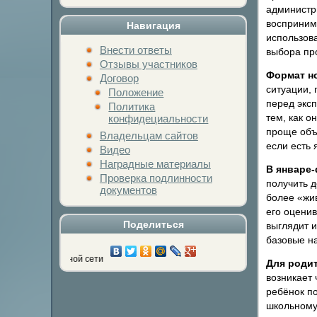
администр
воспринима
Навигация
использова
Внести ответы
выбора пр
Отзывы участников
Формат но
Договор
ситуации, 
Положение
перед эксп
Политика
тем, как 
конфидециальности
проще объя
Владельцам сайтов
если есть 
Видео
Наградные материалы
В январе
Проверка подлинности
получить 
документов
более «жив
его оценив
Поделиться
выглядит и
базовые н
имой социальной сети
Для родит
возникает 
ребёнок п
школьному 