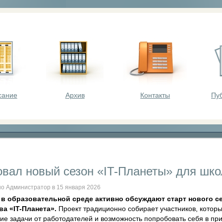
оста - викторины, олимпиады, конкурсы для шк
сание
Архив
Контакты
Пу
овал новый сезон «IT-Планеты» для шко
о Администратор в 15 января 2026
 в образовательной среде активно обсуждают старт нового 
а «IT-Планета».
Проект традиционно собирает участников, кото
кие задачи от работодателей и возможность попробовать себя в пр