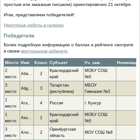
простым или заказным письмом) ориентировочно 21 октября.
Итак, представляем победителей!
Некоторые работы в галерее
Победители
Более подробную информацию о баллах и рейтинге смотрите
в своем
виртуальном кабинете
.
Место
Имя
Класс
Субъект
Уч. зав.
Номинаци
2
Краснодарский
МОБУ СОШ
Аба...
2
место
край
№5
3
Татарстан
МБОУ
Абд...
3
место
(республика)
Гимназия №3
1
Ага...
4
Россия
г. Кунгур
место
1
Краснодарский
МОБУ СОШ
Ако...
1
место
край
№5
3
Оренбургская
Але...
2
МОУ СОШ №8
место
область