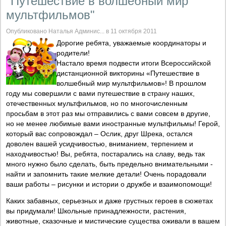
"Путешествие в волшебный мир
мультфильмов"
Опубликовано Наталья Админис... в 11 октября 2011
Дорогие ребята, уважаемые координаторы и
родители!
Настало время подвести итоги Всероссийской
дистанционной викторины «Путешествие в
волшебный мир мультфильмов»! В прошлом
году мы совершили с вами путешествие в страну наших,
отечественных мультфильмов, но по многочисленным
просьбам в этот раз мы отправились с вами совсем в другие,
но не менее любимые вами иностранные мультфильмы! Герой,
который вас сопровождал – Ослик, друг Шрека, остался
доволен вашей усидчивостью, вниманием, терпением и
находчивостью! Вы, ребята, постарались на славу, ведь так
много нужно было сделать, быть предельно внимательными -
найти и запомнить такие мелкие детали! Очень порадовали
ваши работы – рисунки и истории о дружбе и взаимопомощи!
Каких забавных, серьезных и даже грустных героев в сюжетах
вы придумали! Школьные принадлежности, растения,
животные, сказочные и мистические существа оживали в вашем