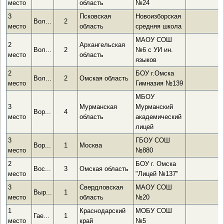
место
область
№24
3
Псковская
Новоизборская
Вол...
2
место
область
средняя школа
МАОУ СОШ
2
Архангельская
Вол...
2
№6 с УИ ин.
место
область
языков
2
БОУ г.Омска
Вол...
2
Омская область
место
Гимназия №139
МБОУ
3
Мурманская
Мурманский
Вор...
4
место
область
академический
лицей
3
ГБОУ СОШ
Вор...
1
Москва
место
№880
2
БОУ г. Омска
Вос...
3
Омская область
место
"Лицей №137"
3
Свердловская
МАОУ СОШ
Выр...
1
место
область
№20
1
Краснодарский
МОБУ СОШ
Гае...
1
место
край
№5