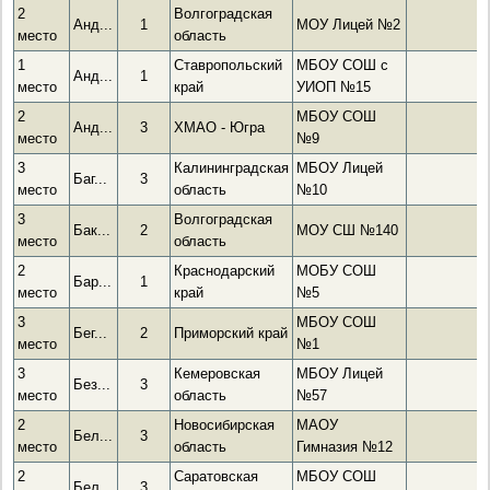
2
Волгоградская
Анд...
1
МОУ Лицей №2
место
область
1
Ставропольский
МБОУ СОШ с
Анд...
1
место
край
УИОП №15
2
МБОУ СОШ
Анд...
3
ХМАО - Югра
место
№9
3
Калининградская
МБОУ Лицей
Баг...
3
место
область
№10
3
Волгоградская
Бак...
2
МОУ СШ №140
место
область
2
Краснодарский
МОБУ СОШ
Бар...
1
место
край
№5
3
МБОУ СОШ
Бег...
2
Приморский край
место
№1
3
Кемеровская
МБОУ Лицей
Без...
3
место
область
№57
2
Новосибирская
МАОУ
Бел...
3
место
область
Гимназия №12
2
Саратовская
МБОУ СОШ
Бел...
3