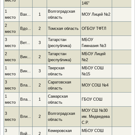
место
146"
1
Волгоградская
Вах...
1
МОУ Лицей №2
место
область
2
Вдо...
2
Томская область
ОГБОУ ТФТЛ
место
3
Татарстан
МБОУ
Вет...
3
место
(республика)
Гимназия №3
2
Татарстан
МБОУ Лицей
Вин...
2
место
(республика)
№2
1
Тверская
МБОУ СОШ
Вин...
3
место
область
№15
3
Саратовская
Вла...
2
МОУ СОШ №4
место
область
1
Самарская
Вла...
1
ГБОУ СОШ
место
область
МОУ СШ №30
3
Волгоградская
Вли...
2
им. Медведева
место
область
С.Р.
3
Кемеровская
МБОУ СОШ
Вой...
2