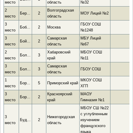
место
область
№32
2
Волгоградская
Бер...
2
МОУ Лицей №2
место
область
3
ГБОУ СОШ
Боб...
2
Москва
место
№1248
3
Самарская
МБУ Лицей
Бой...
2
место
область
№67
2
Хабаровский
МБОУ СОШ
Бол...
3
место
край
№11
3
Самарская
Бол...
3
ГБОУ СОШ
место
область
1
МКОУ СОШ
Бор...
5
Приморский край
место
ХГП
3
Красноярский
МАОУ
Бор...
2
место
край
Гимназия №1
МБОУ СШ №22
с углубленным
3
Нижегородская
Буд...
2
изучением
место
область
французского
языка