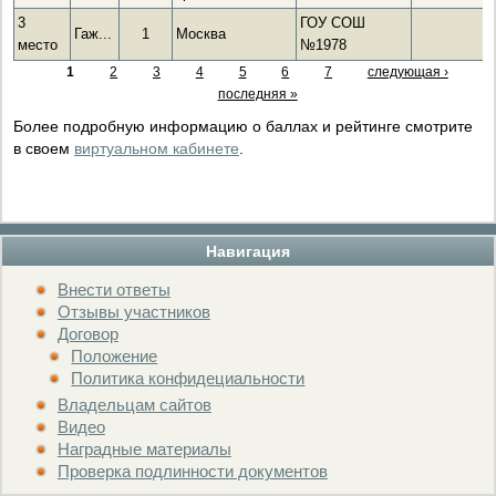
3
ГОУ СОШ
Гаж...
1
Москва
место
№1978
1
2
3
4
5
6
7
следующая ›
последняя »
Более подробную информацию о баллах и рейтинге смотрите
в своем
виртуальном кабинете
.
Навигация
Внести ответы
Отзывы участников
Договор
Положение
Политика конфидециальности
Владельцам сайтов
Видео
Наградные материалы
Проверка подлинности документов