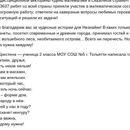
дистанционной викторины «День математики в Сказочной стране»!
3637 ребят со всей страны приняли участие в математическом сос
огромную работу: ответили на каверзные вопросы любимых героев
ситуаций и решили их задачи!
 благодарим вас за чудесные истории для Незнайки! В каких тольк
неты, посетил современные и древние города, принимал гостей и с
 волшебного леса, необитаемого острова... Всего не перечесть. Н
а нужна каждому!
Кристина — ученица 2 класса МОУ СОШ №5 г. Тольятти написала та
тики, друзья,
ь никак нельзя!
ам в магазин,
там апельсин.
 который час,
 иль ночь сейчас.
о – форме дом,
ароду в нём.
юбимой социальной сети
ей у нас в году?
скачет кенгуру?
а важна,
ждому нужна!