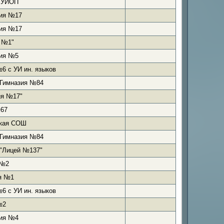
 УИОП
ия №17
ия №17
 №1"
ия №5
 с УИ ин. языков
 Гимназия №84
ия №17"
67
кая СОШ
 Гимназия №84
 "Лицей №137"
 №2
я №1
 с УИ ин. языков
№2
ия №4