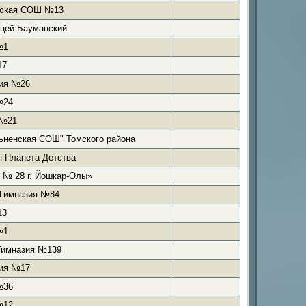
ская СОШ №13
цей Бауманский
№1
17
ия №26
№24
 №21
ненская СОШ" Томского района
 Планета Детства
№ 28 г. Йошкар-Олы»
 Гимназия №84
13
№1
Гимназия №139
ия №17
№36
№12