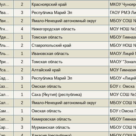
Зул...
2
Красноярский край
МКОУ Чунояр
Ива...
3
Республика Марий Эл
ГАОУ РМЭ Ли
Иви...
2
Ямало-Ненецкий автономный округ
МБОУ СОШ 
Игн...
4
Нижегородская область
МОУ НОШ №
Иде...
1
Томская область
МБОУ Гимназ
Иль...
2
Ставропольский край
МБОУ НОШ 
Иль...
1
Ивановская область
МАОУ Лицей
Ири...
2
Томская область
МАОУ "Зональ
Иса...
2
Алтайский край
МОУ Гимназия
Кад...
3
Республика Марий Эл
МБОУ «Лицей 
Каз...
1
Омская область
БОУ г. Омска
Кал...
1
Саха (Якутия) (республика)
МОУ СОШ №
Кал...
2
Ямало-Ненецкий автономный округ
МБОУ СОШ 
Кам...
1
Омская область
БОУ г.Омска 
Кап...
3
Кемеровская область
МБОУ Гимназ
Кар...
3
Мурманская область
МБОУ СОШ 
Кар...
4
Хакасия (республика)
МБОУ СОШ 