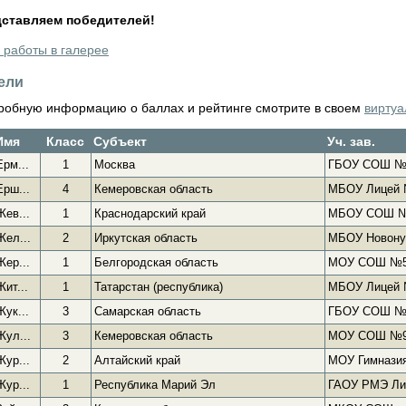
дставляем победителей!
 работы в галерее
ели
робную информацию о баллах и рейтинге смотрите в своем
виртуа
Имя
Класс
Субъект
Уч. зав.
Ерм...
1
Москва
ГБОУ СОШ №
Ерш...
4
Кемеровская область
МБОУ Лицей
Жев...
1
Краснодарский край
МБОУ СОШ 
Жел...
2
Иркутская область
МБОУ Новону
Жер...
1
Белгородская область
МОУ СОШ №
Жит...
1
Татарстан (республика)
МБОУ Лицей
Жук...
3
Самарская область
ГБОУ СОШ №
Жул...
3
Кемеровская область
МОУ СОШ №
Жур...
2
Алтайский край
МОУ Гимназия
Жур...
1
Республика Марий Эл
ГАОУ РМЭ Ли