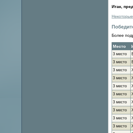
Итак, пре
Некоторые
Победит
Более под
Место
3 место
3 место
3 место
3 место
3 место
3 место
3 место
3 место
3 место
3 место