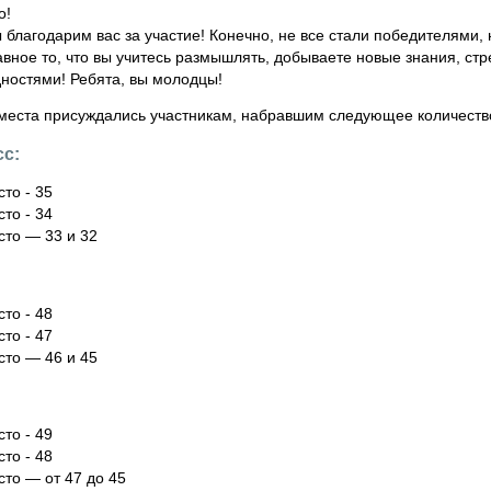
о!
 благодарим вас за участие! Конечно, не все стали победителями, 
авное то, что вы учитесь размышлять, добываете новые знания, ст
дностями! Ребята, вы молодцы!
места присуждались участникам, набравшим следующее количеств
сс:
сто - 35
сто - 34
сто — 33 и 32
сто - 48
сто - 47
сто — 46 и 45
сто - 49
сто - 48
сто — от 47 до 45