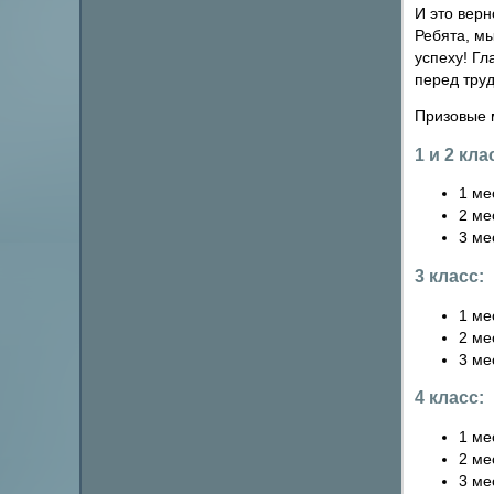
И это верн
Ребята, мы
успеху! Гл
перед тру
Призовые 
1 и 2 кла
1 ме
2 ме
3 ме
3 класс:
1 ме
2 ме
3 ме
4 класс:
1 ме
2 ме
3 ме