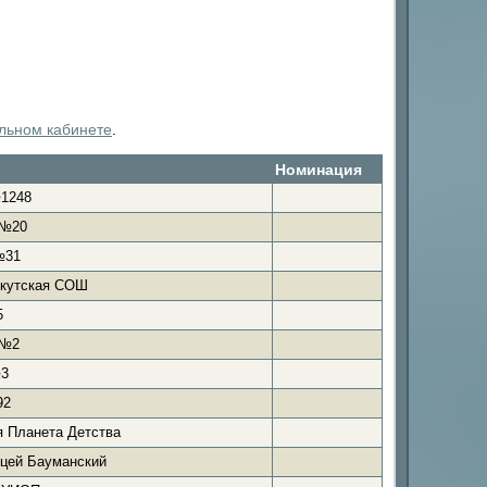
льном кабинете
.
Номинация
1248
 №20
№31
кутская СОШ
5
 №2
3
92
 Планета Детства
цей Бауманский