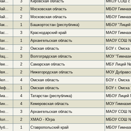
Зай...
3
Кировская область
МКОУ СОШ с
Зай...
2
Московская область
МБОУ Гимназ
Зай...
2
Московская область
МБОУ Гимназ
Зак...
1
Башкортостан (республика)
МБОУ "Лицей
Зас...
3
Краснодарский край
МАОУ Гимназ
Зах...
1
Архангельская область
МАОУ СОШ №6
Зах...
2
Омская область
БОУ г. Омска
Зац...
3
Волгоградская область
МОУ "Гимназ
Зве...
2
Самарская область
МБУ Лицей №
Звя...
2
Нижегородская область
МОУ Дубравс
Зел...
4
Омская область
БОУ г. Омска
Зеф...
1
Омская область
БОУ г. Омска
Зиа...
4
Татарстан (республика)
МБОУ Лицей
Зин...
4
Кемеровская область
МОУ Гимнази
Зно...
3
Архангельская область
МАОУ СОШ №6
Зол...
2
ХМАО - Югра
МБОУ СОШ 
Зуб...
1
Ставропольский край
МБОУ Гимназ