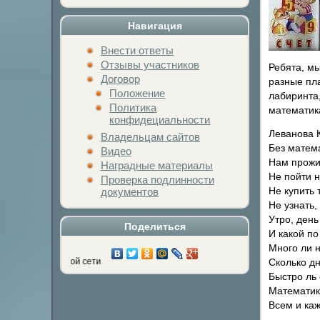
Навигация
Внести ответы
Отзывы участников
Ребята, мы
Договор
разные пла
Положение
лабиринта,
Политика
математик
конфидециальности
Леванова 
Владельцам сайтов
Без матема
Видео
Нам прожит
Наградные материалы
Не пойти н
Проверка подлинности
Не купить 
документов
Не узнать,
Утро, день
Поделиться
И какой п
Много ли н
Нажми на кнопку л
Сколько дн
Быстро ль 
Математик
Всем и ка