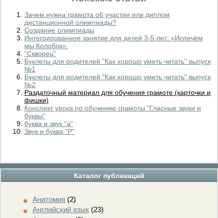
Зачем нужна грамота об участии или диплом
дистанционной олимпиады?
Создание олимпиады
Интегрированное занятие для детей 3-5 лет: «Испечём
мы Колобок».
"Скворец"
Буклеты для родителей "Как хорошо уметь читать" выпуск
№1
Буклеты для родителей "Как хорошо уметь читать" выпуск
№2
Раздаточный материал для обучения грамоте (карточки и
фишки)
Конспект урока по обучению грамоты "Гласные звуки и
буквы"
буква и звук "а"
Звук и буква "Р"
Каталог публикаций
Анатомия
(2)
Английский язык
(23)