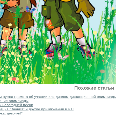
Похожие статьи
м нужна грамота об участии или диплом дистанционной олимпиад
ание олимпиады
к новогодней песни
ация "Знания" и другие приключения в 4 D
-ка, девочки!"