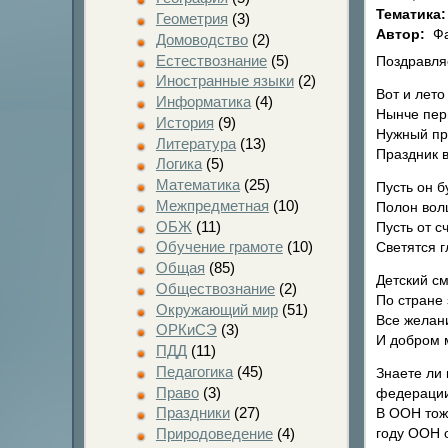
Тематика
Геометрия
(3)
Автор:
Фа
Домоводство
(2)
Естествознание
(5)
Поздравля
Иностранные языки
(2)
Вот и лето
Информатика
(4)
Нынче пер
История
(9)
Нужный пр
Литература
(13)
Праздник в
Логика
(5)
Математика
(25)
Пусть он б
Межпредметная
(10)
Полон вол
ОБЖ
(11)
Пусть от с
Обучение грамоте
(10)
Светятся г
Общая
(85)
Детский см
Обществознание
(2)
По стране 
Окружающий мир
(51)
Все желан
ОРКиСЭ
(3)
И добром 
ПДД
(11)
Педагогика
(45)
Знаете ли
Право
(3)
федерации 
Праздники
(27)
В ООН тож
Природоведение
(4)
году ООН 