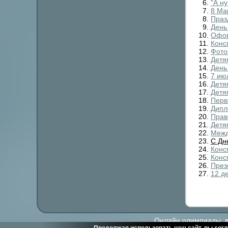
"А ну
8 Ма
Праз
День
Офор
Конс
Фото
Детя
День
7 ию
Детя
Детя
Перв
Дипл
Прав
Детя
Межд
С Дн
Конс
Конс
През
12 д
Онлайн олимпиады, ви