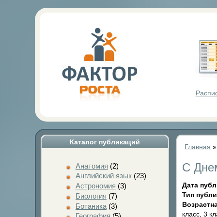
Фактор Р
Распи
Каталог публикаций
Главная
С Дне
Анатомия
(2)
Английский язык
(23)
Дата пуб
Астрономия
(3)
Тип публ
Биология
(7)
Возрастна
Ботаника
(3)
класс, 3 кл
География
(5)