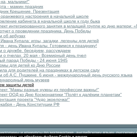
-ка, мальчики!"
рта - мамин праздник
дник Крещение. Презентация
 оранжевого настроения в начальной школе
мление кабинета в начальной школе к году быка
пект интегрированного занятия в младшей группе ко дню матери:
отчет о проведении праздника. День Победы
м об арбузах
 Ивана Купала: игры, загадки, легенды для детей
ля - день Ивана Купалы. Готовимся к празднику!
м о дружбе. беседуем, рассуждаем
м о пчелах. 20 мая - Всемирный день пчел
ый парад Победы - 24 июня 1945
омы для детей ко Дню России
ила для родителей на праздниках в детском саду
м об А.С. Пушкине. 6 июня - международный день русского языка
ународный день музеев
ем защиты детей
пект "Мамы разные нужны,их профессии важны!"
пект ООД ко Дню Космонавтики "Полёт к далёким планетам"
ентация проекта "Чудо экоелочка!"
екабря - День Конституции РФ
кторины и конкурсы по математике, английскому языку, русскому 