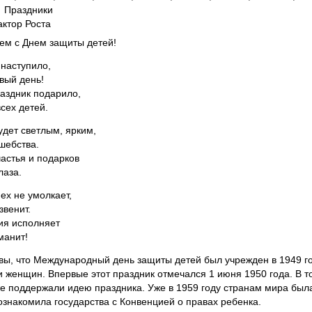
:
Праздники
ктор Роста
ем с Днем защиты детей!
 наступило,
вый день!
аздник подарило,
сех детей.
удет светлым, ярким,
шебства.
частья и подарков
лаза.
ех не умолкает,
звенит.
ия исполняет
манит!
 вы, что Международный день защиты детей был учрежден в 1949 
женщин. Впервые этот праздник отмечался 1 июня 1950 года. В то
е поддержали идею праздника. Уже в 1959 году странам мира была
ознакомила государства с Конвенцией о правах ребенка.