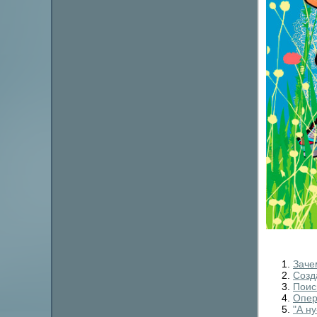
Заче
Созд
Поис
Опер
"А ну