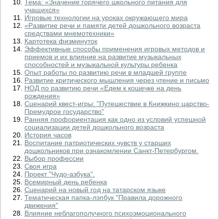
Тема: «Значение горячего школьного питания для
учащихся»
Игровые технологии на уроках окружающего мира
«Развитие речи и памяти детей дошкольного возраста
средствами мнемотехники»
Картотека физминуток
Эффективные способы применения игровых методов и
приемов и их влияние на развитие музыкальных
способностей и музыкальной культуры ребенка
Опыт работы по развитию речи в младшей группе
Развитие критического мышления через чтение и письмо
НОД по развитию речи «Едем к кошечке на день
рождения»
Сценарий квест-игры: "Путешествие в Книжкино царство-
Премудрое государство"
Ранняя профориентация как одно из условий успешной
социализации детей дошкольного возраста
История часов
Воспитание патриотических чувств у старших
дошкольников при ознакомлении Санкт-Петербургом.
Выбор профессии
Своя игра
Проект "Чудо-азбука".
Всемирный день ребенка
Сценарий на новый год на татарском языке
Тематическая папка-лэпбук "Правила дорожного
движения"
Влияние неблагополучного психоэмоционального