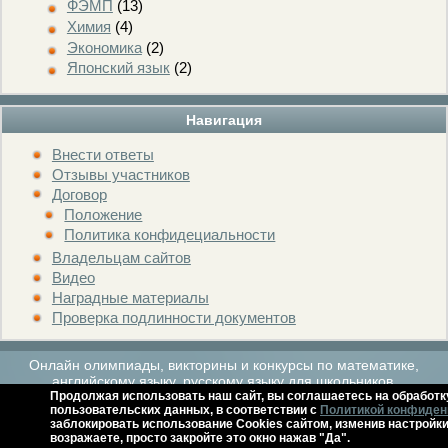
ФЭМП
(13)
Химия
(4)
Экономика
(2)
Японский язык
(2)
Навигация
Внести ответы
Отзывы участников
Договор
Положение
Политика конфидециальности
Владельцам сайтов
Видео
Наградные материалы
Проверка подлинности документов
Онлайн олимпиады, викторины и конкурсы по математике,
английскому языку, русскому языку для школьников.
Продолжая использовать наш сайт, вы соглашаетесь на обработк
пользовательских данных, в соответствии с
Политикой конфиден
заблокировать использование Cookies сайтом, изменив настройки
Расписание мероприятий
Архив
Контакты
Справка
возражаете, просто закройте это окно нажав "Да".