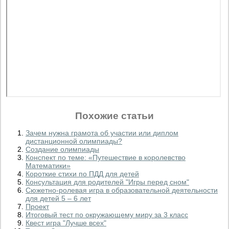
Похожие статьи
Зачем нужна грамота об участии или диплом
дистанционной олимпиады?
Создание олимпиады
Конспект по теме: «Путешествие в королевство
Математики»
Короткие стихи по ПДД для детей
Консультация для родителей "Игры перед сном"
Сюжетно-ролевая игра в образовательной деятельности
для детей 5 – 6 лет
Проект
Итоговый тест по окружающему миру за 3 класс
Квест игра "Лучше всех"