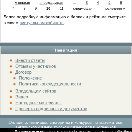
« первая
‹ предыдущая
…
3
4
5
6
7
8
9
10
11
следующая ›
последняя »
Более подробную информацию о баллах и рейтинге смотрите
в своем
виртуальном кабинете
.
Навигация
Внести ответы
Отзывы участников
Договор
Положение
Политика конфидециальности
Владельцам сайтов
Видео
Наградные материалы
Проверка подлинности документов
Онлайн олимпиады, викторины и конкурсы по математике,
английскому языку, русскому языку для школьников.
Продолжая использовать наш сайт, вы соглашаетесь на обработк