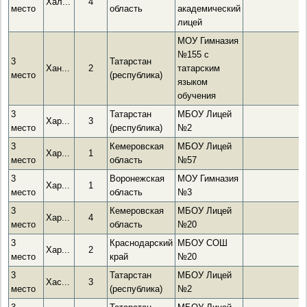
Хал...
4
место
область
академический
лицей
МОУ Гимназия
№155 с
3
Татарстан
Хан...
2
татарским
место
(республика)
языком
обучения
3
Татарстан
МБОУ Лицей
Хар...
3
место
(республика)
№2
3
Кемеровская
МБОУ Лицей
Хар...
1
место
область
№57
3
Воронежская
МОУ Гимназия
Хар...
1
место
область
№3
3
Кемеровская
МБОУ Лицей
Хар...
4
место
область
№20
3
Краснодарский
МБОУ СОШ
Хар...
2
место
край
№20
3
Татарстан
МБОУ Лицей
Хас...
3
место
(республика)
№2