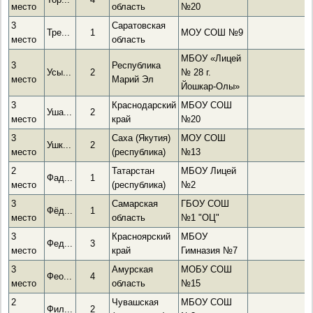
место
область
№20
3
Саратовская
Тре...
1
МОУ СОШ №9
место
область
МБОУ «Лицей
3
Республика
Усы...
2
№ 28 г.
место
Марий Эл
Йошкар-Олы»
3
Краснодарский
МБОУ СОШ
Уша...
2
место
край
№20
3
Саха (Якутия)
МОУ СОШ
Ушк...
2
место
(республика)
№13
2
Татарстан
МБОУ Лицей
Фад...
1
место
(республика)
№2
3
Самарская
ГБОУ СОШ
Фёд...
1
место
область
№1 "ОЦ"
3
Красноярский
МБОУ
Фед...
3
место
край
Гимназия №7
3
Амурская
МОБУ СОШ
Фео...
4
место
область
№15
2
Чувашская
МБОУ СОШ
Фил...
2