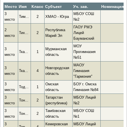
Место
Имя
Класс
Субъект
Уч. зав.
Номинация
3
МБОУ СОШ
Тим...
2
ХМАО - Югра
место
№2
ГАОУ РМЭ
2
Республика
Тих...
2
Лицей
место
Марий Эл
Бауманский
МОУ
3
Мурманская
Тка...
1
Прогимназия
место
область
№51
МАОУ
3
Новгородская
Тка...
4
Гимназия
место
область
"Гармония"
3
Омская
БОУ г. Омска
Тод...
1
место
область
Гимназия №84
3
Татарстан
МБОУ Лицей
Тон...
2
место
(республика)
№2
3
Тамбовская
МБОУ СОШ
Тон...
2
место
область
№1
3
Кемеровская
МБОУ Лицей
Тор...
4