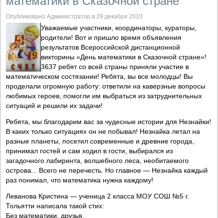
математики в Сказочной стране"
Опубликовано Администратор в 29 декабря 2010
Уважаемые участники, координаторы, кураторы,
родители! Вот и пришло время объявления
результатов Всероссийской дистанционной
викторины «День математики в Сказочной стране»!
3637 ребят со всей страны приняли участие в
математическом состязании! Ребята, вы все молодцы! Вы
проделали огромную работу: ответили на каверзные вопросы
любимых героев, помогли им выбраться из затруднительных
ситуаций и решили их задачи!
Ребята, мы благодарим вас за чудесные истории для Незнайки!
В каких только ситуациях он не побывал! Незнайка летал на
разные планеты, посетил современные и древние города,
принимал гостей и сам ходил в гости, выбирался из
загадочного лабиринта, волшебного леса, необитаемого
острова... Всего не перечесть. Но главное — Незнайка каждый
раз понимал, что математика нужна каждому!
Леванова Кристина — ученица 2 класса МОУ СОШ №5 г.
Тольятти написала такой стих:
Без математики, друзья,