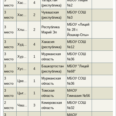
3
Татарстан
МБОУ Лицей
Хас...
4
место
(республика)
№2
3
Чувашская
МБОУ СОШ
Хас...
2
место
(республика)
№3
МБОУ «Лицей
3
Республика
Хлы...
2
№ 28 г.
место
Марий Эл
Йошкар-Олы»
3
Хакасия
МБОУ СОШ
Худ...
4
место
(республика)
№12
3
Мурманская
МБОУ СОШ
Хур...
1
место
область
№36
3
Башкортостан
МБОУ "Лицей
Хус...
4
место
(республика)
№68"
3
Мурманская
МБОУ СОШ
Цве...
1
место
область
№36
3
Томская
МАОУ
Цыг...
1
место
область
Гимназия №56
2
Кемеровская
МБОУ СОШ
Чаш...
3
место
область
№32
3
МАОУ