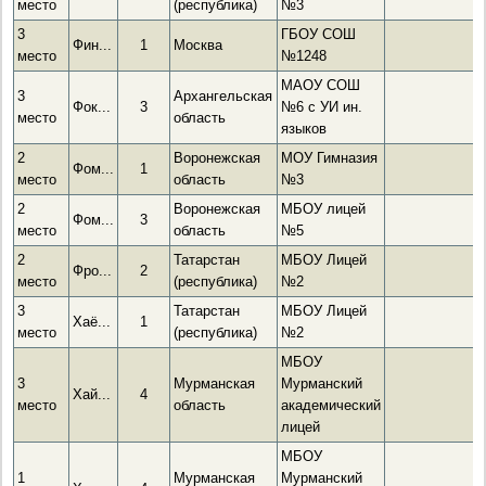
место
(республика)
№3
3
ГБОУ СОШ
Фин...
1
Москва
место
№1248
МАОУ СОШ
3
Архангельская
Фок...
3
№6 с УИ ин.
место
область
языков
2
Воронежская
МОУ Гимназия
Фом...
1
место
область
№3
2
Воронежская
МБОУ лицей
Фом...
3
место
область
№5
2
Татарстан
МБОУ Лицей
Фро...
2
место
(республика)
№2
3
Татарстан
МБОУ Лицей
Хаё...
1
место
(республика)
№2
МБОУ
3
Мурманская
Мурманский
Хай...
4
место
область
академический
лицей
МБОУ
1
Мурманская
Мурманский