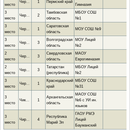
Чер...
1
Пермский край
место
Гимназия
3
Тамбовская
МБОУ СОШ
Чер...
2
место
область
№1
3
Саратовская
Чер...
1
МОУ СОШ №9
место
область
3
Волгоградская
МОУ Лицей
Чер...
3
место
область
№2
2
Свердловская
МАОУ
Чер...
3
место
область
Еврогимназия
2
Татарстан
МБОУ Лицей
Чер...
3
место
(республика)
№2
3
Краснодарский
МБОУ СОШ
Чер...
1
место
край
№31
МАОУ СОШ
3
Архангельская
Чик...
1
№6 с УИ ин.
место
область
языков
ГАОУ РМЭ
3
Республика
Чир...
4
Лицей
место
Марий Эл
Бауманский