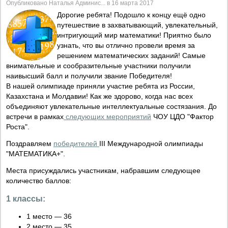
Опубликовано Наталья Админис... в 16 марта 2017
Дорогие ребята! Подошло к концу ещё одно
путешествие в захватывающий, увлекательный,
интригующий мир математики! Приятно было
узнать, что вы отлично провели время за
решением математических заданий! Самые
внимательные и сообразительные участники получили
наивысший балл и получили звание Победителя!
В нашей олимпиаде приняли участие ребята из России,
Казахстана и Молдавии! Как же здорово, когда нас всех
объединяют увлекательные интеллектуальные состязания. До
встречи в рамках
следующих мероприятий
ЧОУ ЦДО "Фактор
Роста".
Поздравляем
победителей
III Международной олимпиады
"МАТЕМАТИКА+".
Места присуждались участникам, набравшим следующее
количество баллов:
1 классы:
1 место — 36
2 место — 35